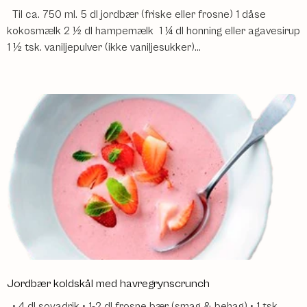
Til ca. 750 ml. 5 dl jordbær (friske eller frosne) 1 dåse
kokosmælk 2 ½ dl hampemælk 1 ¼ dl honning eller agavesirup
1 ½ tsk. vaniljepulver (ikke vaniljesukker)...
Jordbær koldskål med havregrynscrunch
• 4 dl soyadrik • 1-2 dl frosne bær (smag & behag) • 1 tsk