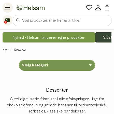
Spring til indhold
Søg
1
Nyhed - Helsam lancerer egne produkter
Sidste
Hjem
Desserter
Desserter
Glæd dig til søde fristelser i alle afskygninger - lige fra
chokoladefondue og grillede bananer til jordbærkoldskål,
sorbet og klassiske pandekager.