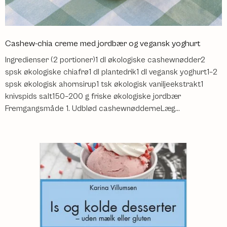
Cashew-chia creme med jordbær og vegansk yoghurt
Ingredienser (2 portioner)1 dl økologiske cashewnødder2
spsk økologiske chiafrø1 dl plantedrik1 dl vegansk yoghurt1–2
spsk økologisk ahornsirup1 tsk økologisk vaniljeekstrakt1
knivspids salt150–200 g friske økologiske jordbær
Fremgangsmåde 1. Udblød cashewnødderneLæg...