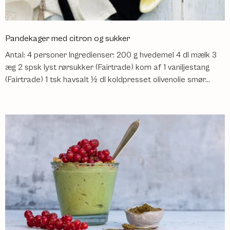
Pandekager med citron og sukker
Antal: 4 personer Ingredienser: 200 g hvedemel 4 dl mælk 3
æg 2 spsk lyst rørsukker (Fairtrade) korn af 1 vaniljestang
(Fairtrade) 1 tsk havsalt ½ dl koldpresset olivenolie smør...