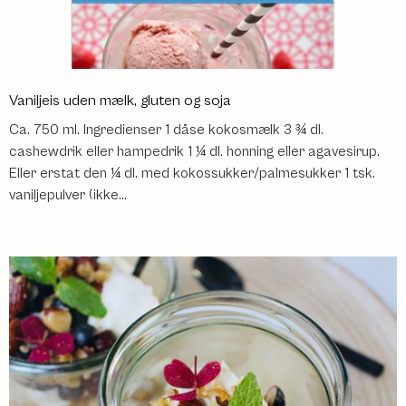
Vaniljeis uden mælk, gluten og soja
Ca. 750 ml. Ingredienser 1 dåse kokosmælk 3 ¾ dl.
cashewdrik eller hampedrik 1 ¼ dl. honning eller agavesirup.
Eller erstat den ¼ dl. med kokossukker/palmesukker 1 tsk.
vaniljepulver (ikke...