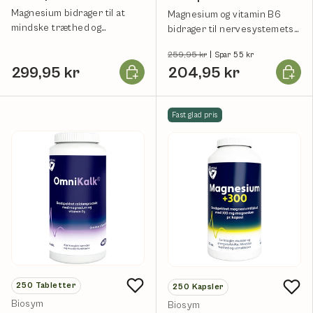
Magnesium bidrager til at
Magnesium og vitamin B6
mindske træthed og
bidrager til nervesystemets
udmattelse.
normale funktion.
259,95 kr
|
Spar 55 kr
Læg i kurv
Læg i k
299,95 kr
204,95 kr
Fast glad pris
250
Tabletter
250
Kapsler
Biosym
Biosym