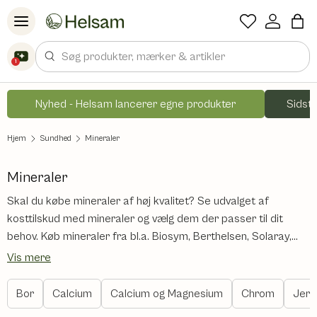
Spring til indhold
Søg
1
Nyhed - Helsam lancerer egne produkter
Sidste
Hjem
Sundhed
Mineraler
Mineraler
Skal du købe mineraler af høj kvalitet? Se udvalget af
kosttilskud med mineraler og vælg dem der passer til dit
behov. Køb mineraler fra bl.a. Biosym, Berthelsen, Solaray,
Nani og Natur Drogeriet.
Vis mere
Bor
Calcium
Calcium og Magnesium
Chrom
Jern