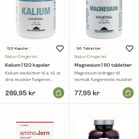
120
Kapsler
90
Tabletter
Natur-Drogeriet
Natur-Drogeriet
Kalium | 120 kapsler
Magnesium | 90 tabletter
Kalium medvirker bl.a. til, at
Magnesium bidrager til
dine muskler fungerer
normalt fungerende muskler.
normalt - Kosttilskud.
Læg i kurv
Læg i k
269,95 kr
77,95 kr