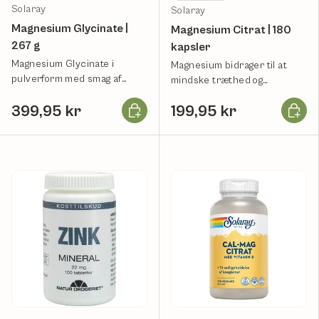
Solaray
Solaray
Magnesium Glycinate |
Magnesium Citrat | 180
267 g
kapsler
Magnesium Glycinate i
Magnesium bidrager til at
pulverform med smag af
mindske træthed og
citron og lime.
udmattelse.
Læg i kurv
Læg i k
399,95 kr
199,95 kr