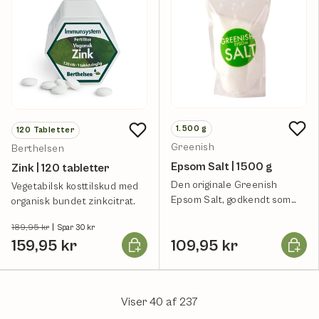
1.500
g
120
Tabletter
Greenish
Berthelsen
Epsom Salt | 1500 g
Zink | 120 tabletter
Den originale Greenish
Vegetabilsk kosttilskud med
Epsom Salt, godkendt som
organisk bundet zinkcitrat.
fødevare.
189,95 kr
|
Spar 30 kr
Læg i kurv
Læg i k
159,95 kr
109,95 kr
Viser 40 af 237