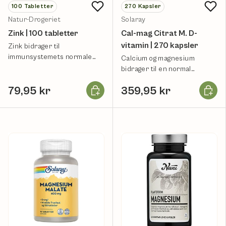
100
Tabletter
270
Kapsler
Natur-Drogeriet
Solaray
Zink | 100 tabletter
Cal-mag Citrat M. D-
vitamin | 270 kapsler
Zink bidrager til
immunsystemets normale
Calcium og magnesium
funktion.
bidrager til en normal
muskelfunktion.
Læg i kurv
Læg i k
79,95 kr
359,95 kr