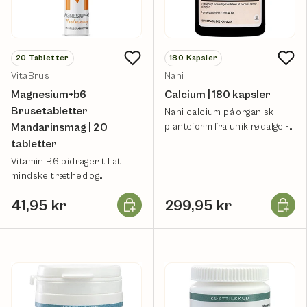
20
Tabletter
180
Kapsler
VitaBrus
Nani
Magnesium+b6
Calcium | 180 kapsler
Brusetabletter
Nani calcium på organisk
Mandarinsmag | 20
planteform fra unik rødalge -
intet andet.
tabletter
Vitamin B6 bidrager til at
mindske træthed og
udmattelse.
Læg i kurv
Læg i k
41,95 kr
299,95 kr