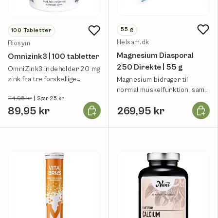
55
g
100
Tabletter
Helsam.dk
Biosym
Magnesium Diasporal
Omnizink3 | 100 tabletter
250 Direkte | 55 g
OmniZink3 indeholder 20 mg
zink fra tre forskellige
Magnesium bidrager til
organiske zinkkilder.
normal muskelfunktion, samt
114,95 kr
|
Spar 25 kr
mindske træthed og
Læg i kurv
Læg i k
89,95 kr
269,95 kr
udmattelse.