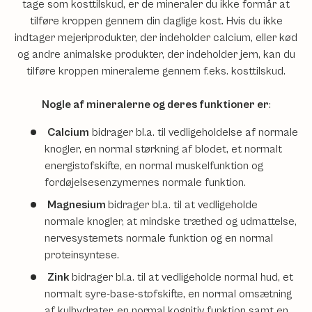
tage som kosttilskud, er de mineraler du ikke formår at
tilføre kroppen gennem din daglige kost. Hvis du ikke
indtager mejeriprodukter, der indeholder calcium, eller kød
og andre animalske produkter, der indeholder jern, kan du
tilføre kroppen mineralerne gennem f.eks. kosttilskud.
Nogle af mineralerne og deres funktioner er
:
Calcium
bidrager bl.a. til vedligeholdelse af normale
knogler, en normal størkning af blodet, et normalt
energistofskifte, en normal muskelfunktion og
fordøjelsesenzymernes normale funktion.
Magnesium
bidrager bl.a. til at vedligeholde
normale knogler, at mindske træthed og udmattelse,
nervesystemets normale funktion og en normal
proteinsyntese.
Zink
bidrager bl.a. til at vedligeholde normal hud, et
normalt syre-base-stofskifte, en normal omsætning
af kulhydrater, en normal kognitiv funktion samt en