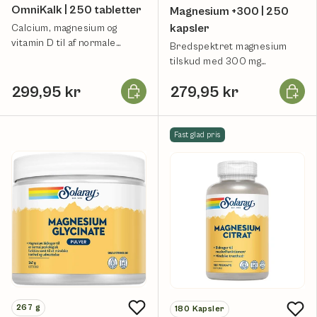
OmniKalk | 250 tabletter
Magnesium +300 | 250
kapsler
Calcium, magnesium og
vitamin D til af normale
Bredspektret magnesium
knogler, tænder.
tilskud med 300 mg
magnesium pr. kapsel.
Læg i kurv
Læg i k
299,95 kr
279,95 kr
Fast glad pris
267
g
180
Kapsler