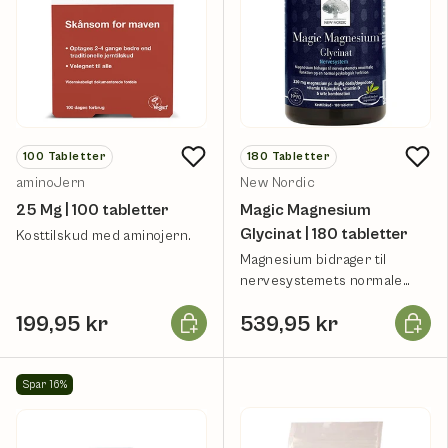
100
Tabletter
180
Tabletter
aminoJern
New Nordic
25 Mg | 100 tabletter
Magic Magnesium
Glycinat | 180 tabletter
Kosttilskud med aminojern.
Magnesium bidrager til
nervesystemets normale
funktion.
Læg i kurv
Læg i k
199,95 kr
539,95 kr
Spar 16%