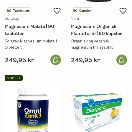
90
Tabletter
60
Kapsler
Solaray
Nani
Magnesium Malate | 90
Magnesium Organisk
tabletter
Planteform | 60 kapsler
Solaray Magnesium Malate i
Organisk og vegansk
tabletter.
magnesium fra søsalat.
Læg i kurv
Læg i k
249,95 kr
249,95 kr
Spar 22%