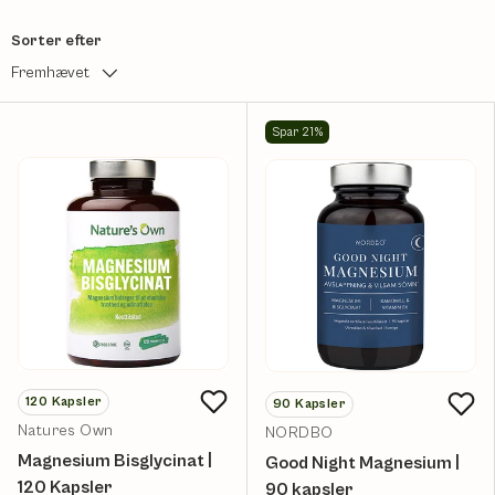
Sorter efter
Fremhævet
Spar 21%
120
Kapsler
90
Kapsler
Natures Own
NORDBO
Magnesium Bisglycinat |
Good Night Magnesium |
120 Kapsler
90 kapsler