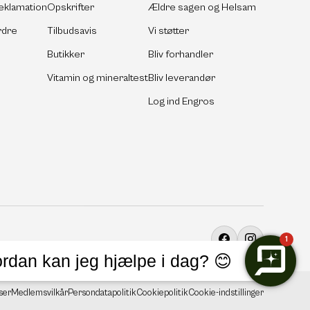
eklamation
Opskrifter
Ældre sagen og Helsam
rdre
Tilbudsavis
Vi støtter
Butikker
Bliv forhandler
Vitamin og mineraltest
Bliv leverandør
Log ind Engros
1
Facebook
Instagram
rdan kan jeg hjælpe i dag? 😊
ser
Medlemsvilkår
Persondatapolitik
Cookiepolitik
Cookie-indstillinger