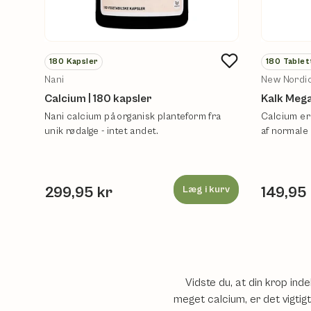
180
Kapsler
180
Tablet
Nani
New Nordi
Calcium | 180 kapsler
Kalk Mega
Nani calcium på organisk planteform fra
Calcium er
unik rødalge - intet andet.
af normale 
299,95 kr
Læg i kurv
149,95
Vidste du, at din krop ind
meget calcium, er det vigtigt