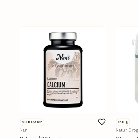
90
Kapsler
150
g
Nani
Natur-Drog