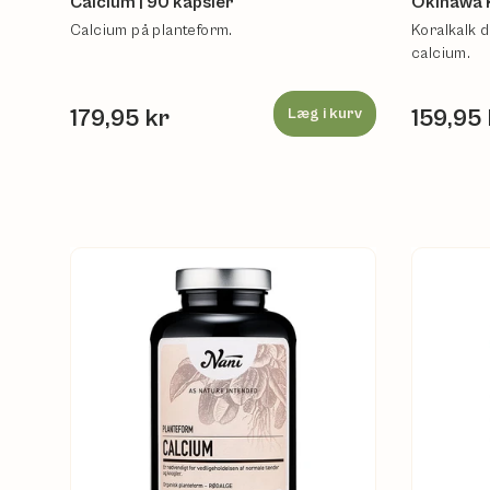
Calcium | 90 kapsler
Okinawa K
Calcium på planteform.
Koralkalk 
calcium.
179,95 kr
Læg i kurv
159,95 