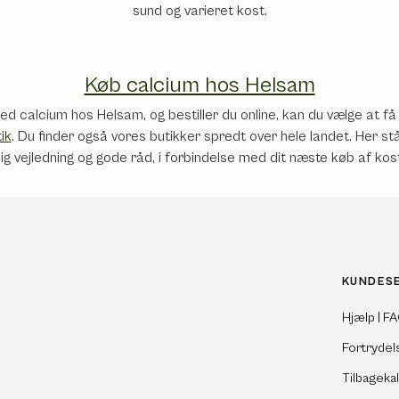
sund og varieret kost.
Køb calcium hos Helsam
d calcium hos Helsam, og bestiller du online, kan du vælge at få di
ik
. Du finder også vores butikker spredt over hele landet. Her står v
ig vejledning og gode råd, i forbindelse med dit næste køb af kost
KUNDES
Hjælp | F
Fortrydel
Tilbageka