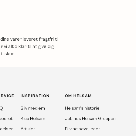
ne varer leveret fragtfri til
i altid klar til at give dig
tilskud.
ERVICE
INSPIRATION
OM HELSAM
AQ
Bliv medlem
Helsam's historie
sesret
Klub Helsam
Job hos Helsam Gruppen
ldelser
Artikler
Bliv helsevejleder