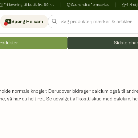
Fri levering til butik fra 99 kr.
Godkendt af e-mærket
4,4 s
Søg
Spørg Helsam
1
rodukter
Sidste chan
holde normale knogler. Derudover bidrager calcium også til andre
, så har du helt ret. Se udvalget af kosttilskud med calcium, he