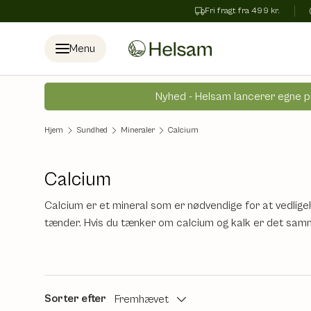
Fri fragt fra 499 kr.
Spring til indhold
Menu
Nyhed - Helsam lancerer egne p
Hjem
Sundhed
Mineraler
Calcium
Calcium
Calcium er et mineral som er nødvendige for at vedlige
tænder. Hvis du tænker om calcium og kalk er det samme
Sorter efter
Fremhævet