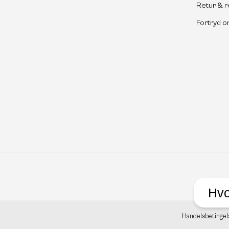
Retur & r
Fortryd o
Hvo
Handelsbetingel