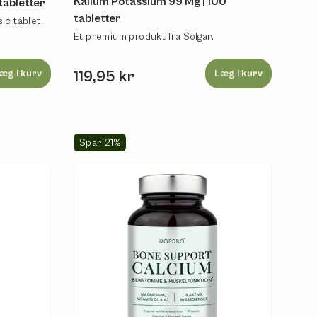
Kalium Potassium 99 Mg | 100
tabletter
tabletter
sic tablet.
Et premium produkt fra Solgar.
æg i kurv
119,95 kr
Læg i kurv
Spar 21%