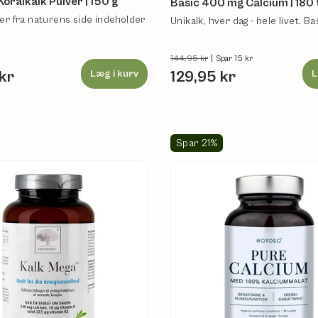
oralkalk Pulver | 150 g
Basic 400 mg Calcium | 180 
der fra naturens side indeholder
Unikalk, hver dag - hele livet. Ba
144,95 kr
|
Spar 15 kr
kr
Læg i kurv
129,95 kr
L
Spar 21%