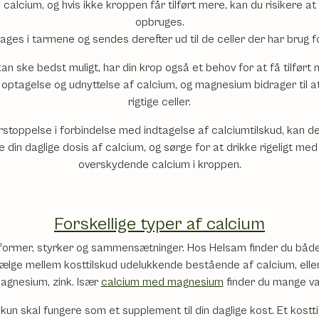
du calcium, og hvis ikke kroppen får tilført mere, kan du risikere a
opbruges.
ges i tarmene og sendes derefter ud til de celler der har brug f
an ske bedst muligt, har din krop også et behov for at få tilført
l optagelse og udnyttelse af calcium, og magnesium bidrager til 
rigtige celler.
stoppelse i forbindelse med indtagelse af calciumtilskud, kan de
din daglige dosis af calcium, og sørge for at drikke rigeligt 
overskydende calcium i kroppen.
Forskellige typer af calcium
e former, styrker og sammensætninger. Hos Helsam finder du både 
vælge mellem kosttilskud udelukkende bestående af calcium, elle
magnesium, zink. Især
calcium med magnesium
finder du mange var
 kun skal fungere som et supplement til din daglige kost. Et kostt