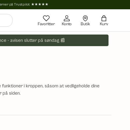
tjerner på Trustpilot ★★★★★
Favoritter
Konto
Butik
Kurv
ce - avisen slutter på søndag 📰
 funktioner i kroppen, såsom at vedligeholde dine
r på siden.