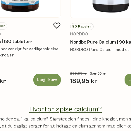
ter
90
Kapsler
c
NORDBO
 | 180 tabletter
Nordbo Pure Calcium | 90 k
 nødvendigt for vedligeholdelse
NORDBO Pure Calcium med cal
knogler.
239,95 kr
|
Spar 50 kr
 kr
Læg i kurv
189,95 kr
L
Hvorfor spise calcium?
eholder ca. 1 kg. calcium? Størstedelen findes i dine knogler, me
, at du dagligt sørger for at indtage calcium gennem mad eller ko