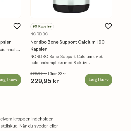
90
Kapsler
NORDBO
apsler
Nordbo Bone Support Calcium | 90
Kapsler
ciummalat.
NORDBO Bone Support Calcium er et
calciumkompleks med 8 aktive
ingredienser.
289,95 kr
|
Spar 60 kr
æg i kurv
229,95 kr
Læg i kurv
n selvom kroppen indeholder
sttilskud. Når du sveder eller