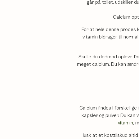
går på toilet, udskiller 
Calcium opta
For at hele denne proces k
vitamin bidrager til norma
Skulle du derimod opleve for
meget calcium. Du kan ændre 
Calcium findes i forskellig
kapsler og pulver. Du kan 
vitamin
, 
Husk at et kosttilskud altid