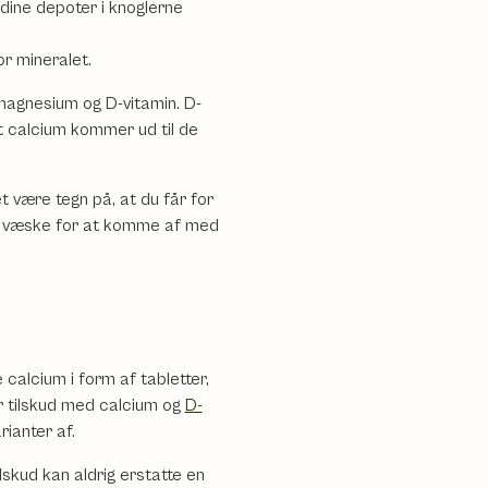
t dine depoter i knoglerne
or mineralet.
 magnesium og D-vitamin. D-
at calcium kommer ud til de
t være tegn på, at du får for
med væske for at komme af med
calcium i form af tabletter,
r tilskud med calcium og
D-
ianter af.
ilskud kan aldrig erstatte en