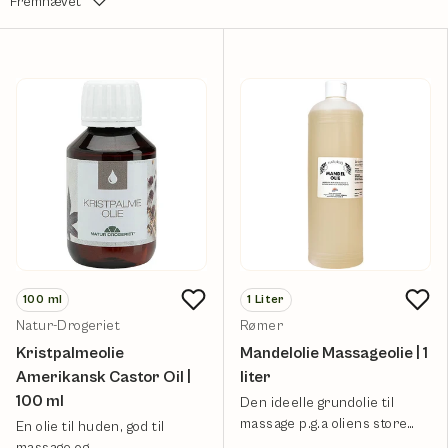
Tværtimod findes der et hav af forskellige slags olier, og
Fremhævet
næsten lige så mange måder at give massage på. Afhængig
af, hvad slags massage du har i tankerne, kan det derfor
være en god idé at gøre dig selv en smule klogere på, hvad de
forskellige slags massageolier kan gøre for dig.
Fordele ved massage
|
Derfor skal du bruge
massageolie
|
Massageolie hos Helsam
100
ml
1
Liter
Natur-Drogeriet
Rømer
Kristpalmeolie
Mandelolie Massageolie | 1
Amerikansk Castor Oil |
liter
100 ml
Den ideelle grundolie til
massage p.g.a oliens store
En olie til huden, god til
indhold af linolsyre.