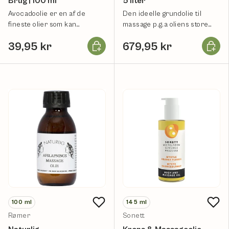
Brug | 100 ml
5 liter
Avocadoolie er en af de
Den ideelle grundolie til
fineste olier som kan
massage p.g.a oliens store
anvendes til massage.
indhold af linolsyre.
Læg i kurv
Læg i k
39,95 kr
679,95 kr
100
ml
145
ml
Rømer
Sonett