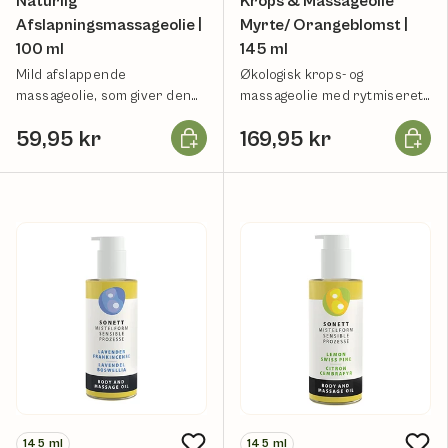
Naturlig
Krops & Massageolie
Afslapningsmassageolie |
Myrte/ Orangeblomst |
100 ml
145 ml
Mild afslappende
Økologisk krops- og
massageolie, som giver den
massageolie med rytmiseret
perfekte nydelse ved
misteltenekstrakt og
Læg i kurv
Læg i k
59,95 kr
169,95 kr
massage.
orangeblomst.
145
ml
145
ml