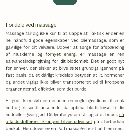
Fordele ved massage
Massage får dig ikke kun til at slappe af. Faktisk er der en
hel håndfuld gode egenskaber ved oliemassage, som er
gavnlige for dit velvære. Udover at sørge for afspænding
af musklerne
og fornyet energi
, er massage en ren
saltvandsindsprøjtning for dit blodomløb. Det er godt nyt
for enhver, der elsker at blive æltet grundigt igennem på
fast basis, da et dårligt kredsløb betyder, at ilt, hormoner
og andet vigtigt ikke bliver transporteret ud til kroppens
organer nær så effektivt, som det burde.
Et godt kredsløb er desuden en nøgleingrediens til smuk
hud og et sundt udseende, da optimal blodtilførsel til din
hudceller giver glød. Dit lymfesystem får også et boost,
så
affaldsstofferne i kroppen bliver udrenset
på allerbedste
beskub. Herudover er en god massage først og fremmest