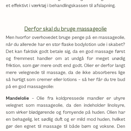
et effektivt i værktøj i behandlingskassen til afslapning.
Derfor skal du bruge massageolie
Men hvorfor overhovedet bruge penge på en massageolie,
når du allerede har en stor flaske bodylotion ude i skabet?
Det kan faktisk godt betale sig, da en god massage først
og fremmest handler om at undgå for meget unødig
friktion, som gør mere ondt end godt. Olier er derfor langt
mere velegnede til massage, da de ikke absorberes lige
så hurtigt som cremer eller lotions – så her får du tre bud
på en god massageolie:
Mandelolie
– Olie fra koldpressede mandler er uhyre
velegnet som massageolie, da den indeholder linolsyre,
som virker blødgørende og fornyende på huden. Olien har
en behagelig, let sødlig duft og er mild mod huden, hvilket
gør den egnet til massage til både børn og voksne. Den