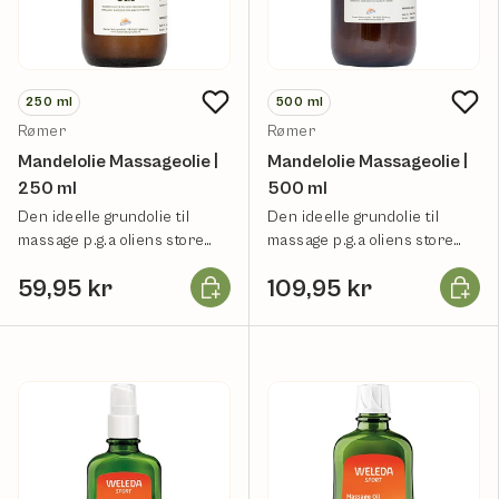
250
ml
500
ml
Rømer
Rømer
Mandelolie Massageolie |
Mandelolie Massageolie |
250 ml
500 ml
Den ideelle grundolie til
Den ideelle grundolie til
massage p.g.a oliens store
massage p.g.a oliens store
indhold af linolsyre.
indhold af linolsyre.
Læg i kurv
Læg i k
59,95 kr
109,95 kr