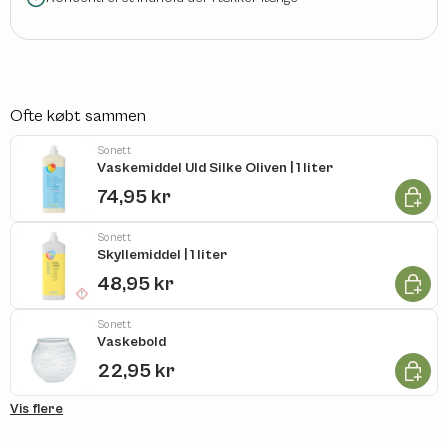
Ofte købt sammen
Sonett
Vaskemiddel Uld Silke Oliven | 1 liter
Læg i k
74,95 kr
Sonett
Skyllemiddel | 1 liter
Læg i k
48,95 kr
Sonett
Vaskebold
Læg i k
22,95 kr
Vis flere