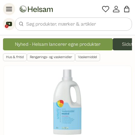
Spring til indhold
Søg
1
Nyhed - Helsam lancerer egne produkter
Sidste
Hus & fritid
Rengørings- og vaskemidler
Vaskemiddel