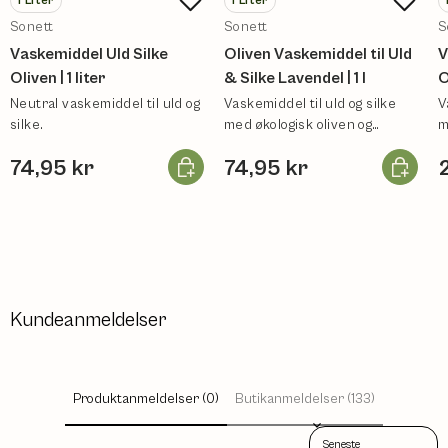
1
Liter
1
Liter
Sonett
Sonett
S
Vaskemiddel Uld Silke
Oliven Vaskemiddel til Uld
V
Oliven | 1 liter
& Silke Lavendel | 1 l
O
Neutral vaskemiddel til uld og
Vaskemiddel til uld og silke
V
silke.
med økologisk oliven og
m
lavendelduft.
Læg i kurv
Læg i ku
74,95 kr
74,95 kr
Kundeanmeldelser
Produktanmeldelser (0)
Butikanmeldelser (133)
Sort reviews by