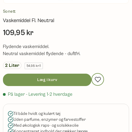
Sonett
Vaskemiddel Fl. Neutral
109,95 kr
Flydende vaskemiddel.
Neutral vaskemiddel flydende - duftfri.
2
Liter
54,98 kr/l
Læg i kurv
På lager
- Levering 1-2 hverdage
Til både hvidt og kulørt tøj
Uden parfume, enzymer og farvestoffer
Med økologisk raps- og solsikkeolie
Koncentreret indhold der rækker længe