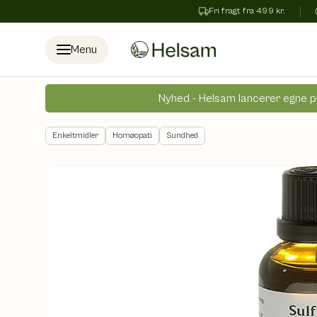
Fri fragt fra 499 kr.
Spring til indhold
Menu
Nyhed - Helsam lancerer egne p
Enkeltmidler
Homøopati
Sundhed