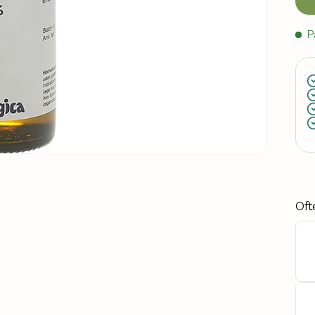
P
Oft