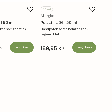
50
ml
50
m
Allergica
Aller
 | 50 ml
Pulsatilla D6 | 50 ml
Bell
ret homøopatisk
Håndpotenseret homøopatisk
Hånd
lægemiddel.
lægem
r
Læg i kurv
189,95 kr
Læg i kurv
199