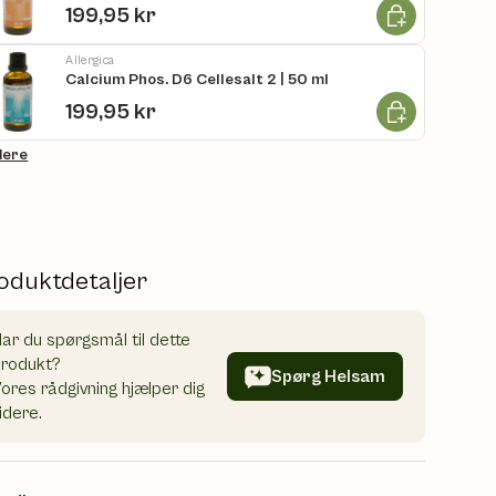
Læg i kurv
199,95 kr
Allergica
Calcium Phos. D6 Cellesalt 2 | 50 ml
Læg i kurv
199,95 kr
flere
oduktdetaljer
ar du spørgsmål til dette
produkt?
Spørg Helsam
ores rådgivning hjælper dig
idere.