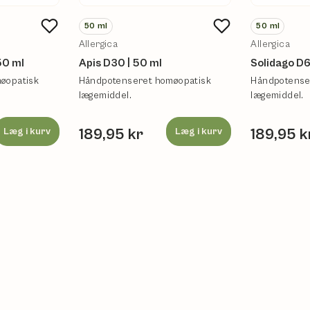
50
ml
50
ml
Allergica
Allergica
50 ml
Apis D30 | 50 ml
Solidago D6
øopatisk
Håndpotenseret homøopatisk
Håndpotense
lægemiddel.
lægemiddel.
Læg i kurv
189,95 kr
Læg i kurv
189,95 k