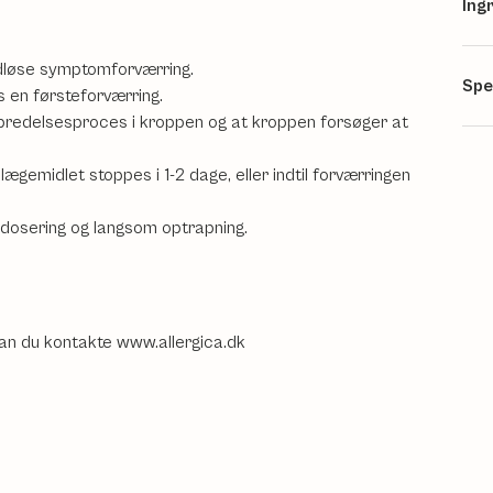
Ing
udløse symptomforværring.
Spe
 en førsteforværring.
elbredelsesproces i kroppen og at kroppen forsøger at
lægemidlet stoppes i 1-2 dage, eller indtil forværringen
dosering og langsom optrapning.
an du kontakte www.allergica.dk