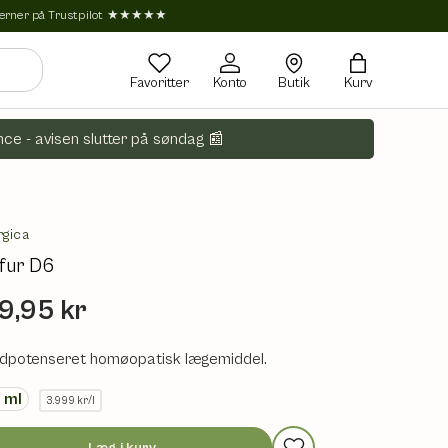
tjerner på Trustpilot ★★★★★
Favoritter
Konto
Butik
Kurv
ce - avisen slutter på søndag 📰
rgica
fur D6
9,95 kr
dpotenseret homøopatisk lægemiddel.
0
ml
3.999 kr/l