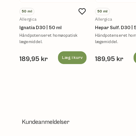
50
ml
50
ml
Allergica
Allergica
Ignatia D30 | 50 ml
Hepar Sulf. D30 | 
Håndpotenseret homøopatisk
Håndpotenseret hom
lægemiddel.
lægemiddel.
189,95 kr
Læg i kurv
189,95 kr
Kundeanmeldelser