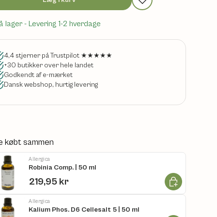
Læg i kurv
å lager
- Levering 1-2 hverdage
4,4 stjerner på Trustpilot ★★★★★
+30 butikker over hele landet
Godkendt af e-mærket
Dansk webshop, hurtig levering
e købt sammen
Allergica
Robinia Comp. | 50 ml
Læg i kurv
219,95 kr
Allergica
Kalium Phos. D6 Cellesalt 5 | 50 ml