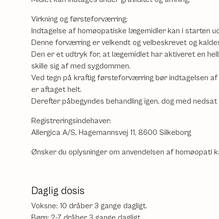
Virkning og førsteforværring:
Indtagelse af homøopatiske lægemidler kan i starten 
Denne forværring er velkendt og velbeskrevet og kaldes
Den er et udtryk for, at lægemidlet har aktiveret en h
skille sig af med sygdommen.
Ved tegn på kraftig førsteforværring bør indtagelsen af 
er aftaget helt.
Derefter påbegyndes behandling igen, dog med nedsat 
Registreringsindehaver:
Allergica A/S, Hagemannsvej 11, 8600 Silkeborg
Ønsker du oplysninger om anvendelsen af homøopati k
Daglig dosis
Voksne: 10 dråber 3 gange dagligt.
Børn: 2-7 dråber 3 gange dagligt.