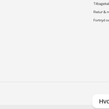
Tilbageka
Retur & r
Fortryd o
Hvo