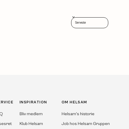
Sort reviews by
ERVICE
INSPIRATION
OM HELSAM
AQ
Bliv medlem
Helsam's historie
sesret
Klub Helsam
Job hos Helsam Gruppen