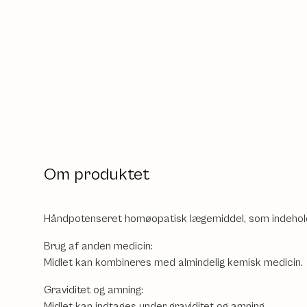
Om produktet
Håndpotenseret homøopatisk lægemiddel, som indeholde
Brug af anden medicin:
Midlet kan kombineres med almindelig kemisk medicin.
Graviditet og amning:
Midlet kan indtages under graviditet og amning.