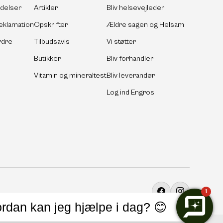
ldelser
Artikler
Bliv helsevejleder
eklamation
Opskrifter
Ældre sagen og Helsam
rdre
Tilbudsavis
Vi støtter
Butikker
Bliv forhandler
Vitamin og mineraltest
Bliv leverandør
Log ind Engros
1
Facebook
Instagram
rdan kan jeg hjælpe i dag? 😊