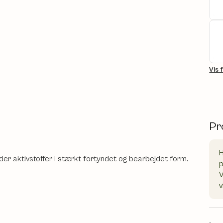
Vis 
Pr
H
r aktivstoffer i stærkt fortyndet og bearbejdet form.
V
v