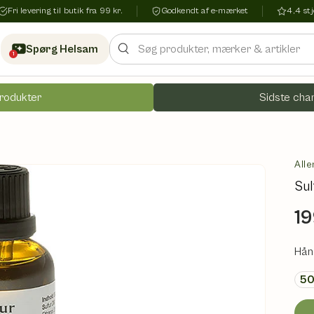
Fri levering til butik fra 99 kr.
Godkendt af e-mærket
4,4 s
Søg
Spørg Helsam
1
rodukter
Sidste chan
Alle
Sul
19
Hån
5