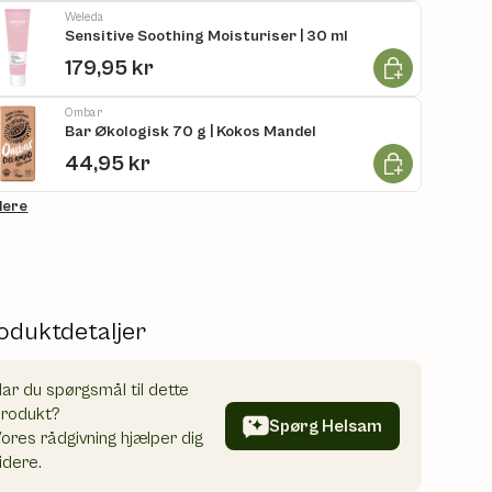
Weleda
Sensitive Soothing Moisturiser | 30 ml
Læg i kurv
179,95 kr
Ombar
Bar Økologisk 70 g | Kokos Mandel
Læg i kurv
44,95 kr
flere
oduktdetaljer
ar du spørgsmål til dette
produkt?
Spørg Helsam
ores rådgivning hjælper dig
idere.