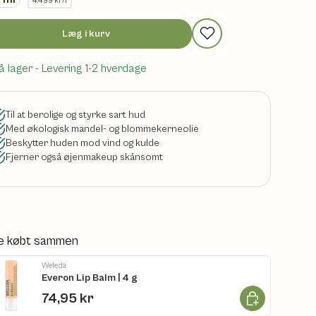
4.499 kr/l
Læg i kurv
å lager
- Levering 1-2 hverdage
Til at berolige og styrke sart hud
Med økologisk mandel- og blommekerneolie
Beskytter huden mod vind og kulde
Fjerner også øjenmakeup skånsomt
e købt sammen
Weleda
Everon Lip Balm | 4 g
Læg i kurv
74,95 kr