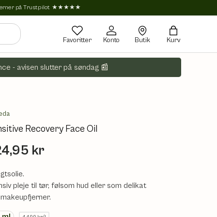
tjerner på Trustpilot ★★★★★
Favoritter
Konto
Butik
Kurv
ce - avisen slutter på søndag 📰
eda
sitive Recovery Face Oil
4,95 kr
gtsolie.
nsiv pleje til tør, følsom hud eller som delikat
nmakeupfjerner.
0
ml