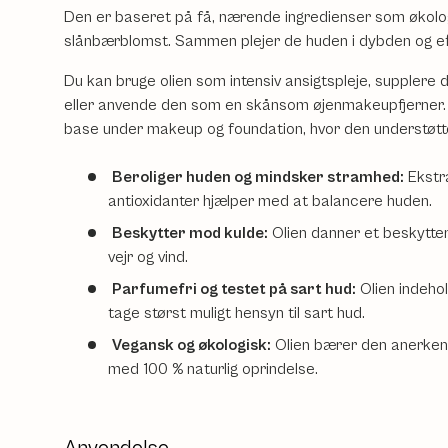
Den er baseret på få, nærende ingredienser som økolo
slånbærblomst. Sammen plejer de huden i dybden og efte
Du kan bruge olien som intensiv ansigtspleje, supplere
eller anvende den som en skånsom øjenmakeupfjerner.
base under makeup og foundation, hvor den understøtter
Beroliger huden og mindsker stramhed:
Ekstr
antioxidanter hjælper med at balancere huden.
Beskytter mod kulde:
Olien danner et beskytte
vejr og vind.
Parfumefri og testet på sart hud:
Olien indeho
tage størst muligt hensyn til sart hud.
Vegansk og økologisk:
Olien bærer den anerkend
med 100 % naturlig oprindelse.