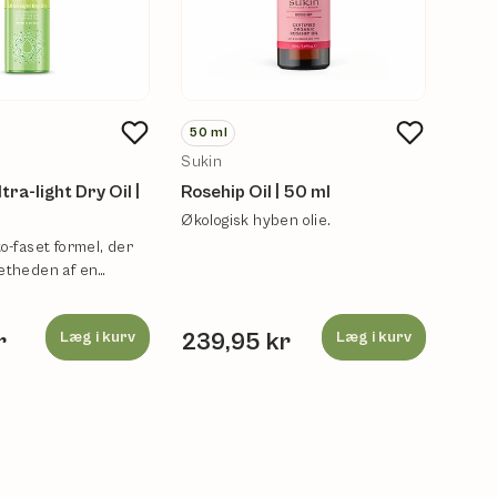
50
ml
200
Sukin
Melli
tra-light Dry Oil |
Rosehip Oil | 50 ml
Face
Økologisk hyben olie.
Face 
oliepl
o-faset formel, der
etheden af en
kropsolie.
r
Læg i kurv
239,95 kr
Læg i kurv
229