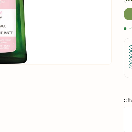
P
Oft