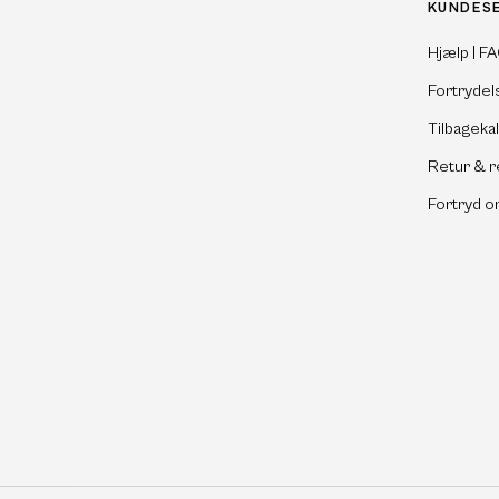
KUNDES
Hjælp | F
Fortrydel
Tilbageka
Retur & r
Fortryd o