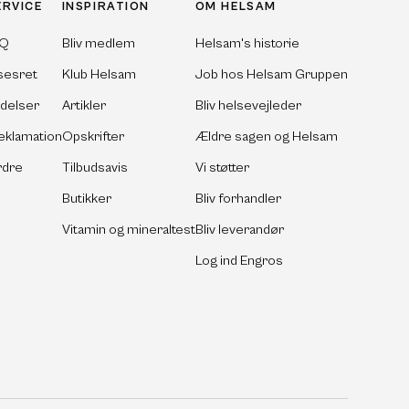
ERVICE
INSPIRATION
OM HELSAM
AQ
Bliv medlem
Helsam's historie
sesret
Klub Helsam
Job hos Helsam Gruppen
ldelser
Artikler
Bliv helsevejleder
eklamation
Opskrifter
Ældre sagen og Helsam
rdre
Tilbudsavis
Vi støtter
Butikker
Bliv forhandler
Vitamin og mineraltest
Bliv leverandør
Log ind Engros