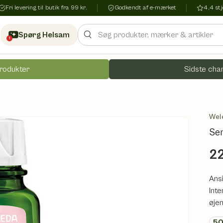
Fri levering til butik fra 99 kr.
Godkendt af e-mærket
4,4 s
Søg
Spørg Helsam
1
rodukter
Sidste chan
Wel
Sen
22
Ansi
Inte
øje
5