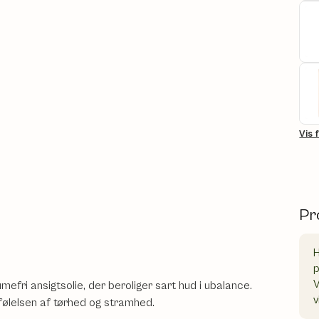
Vis 
Pr
H
V
efri ansigtsolie, der beroliger sart hud i ubalance.
v
r følelsen af tørhed og stramhed.