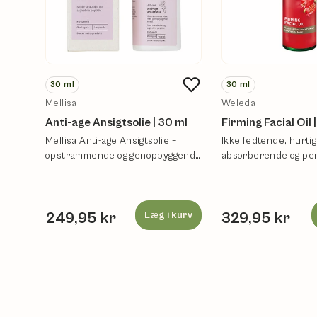
30
ml
30
ml
Mellisa
Weleda
Anti-age Ansigtsolie | 30 ml
Firming Facial Oil 
Mellisa Anti-age Ansigtsolie –
Ikke fedtende, hurtig
opstrammende og genopbyggende
absorberende og per
pleje.
balanceret til at mat
249,95 kr
Læg i kurv
329,95 kr