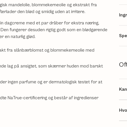
gisk mandelolie, blommekerneolie og ekstrakt fra
rlader den blød og smidig uden at irritere.
Ing
 din dagcreme med et par dråber for ekstra næring,
 Den fungerer desuden rigtig godt som en blødgørende
Spe
 en naturlig glød.
akt fra slånbærblomst og blommekerneolie med
Of
nde lag på ansigtet, som skærmer huden mod barskt
lder ingen parfume og er dermatologisk testet for at
Kan
te NaTrue-certificering og består af ingredienser
Hvo