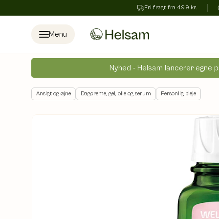
Fri fragt fra 499 kr.
Spring til indhold
Menu
Nyhed - Helsam lancerer egne p
Ansigt og øjne
Dagcreme, gel, olie og serum
Personlig pleje