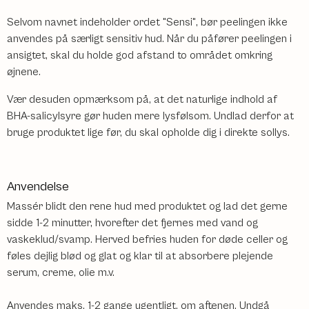
Selvom navnet indeholder ordet "Sensi", bør peelingen ikke
anvendes på særligt sensitiv hud. Når du påfører peelingen i
ansigtet, skal du holde god afstand to området omkring
øjnene.
Vær desuden opmærksom på, at det naturlige indhold af
BHA-salicylsyre gør huden mere lysfølsom. Undlad derfor at
bruge produktet lige før, du skal opholde dig i direkte sollys.
Anvendelse
Massér blidt den rene hud med produktet og lad det gerne
sidde 1-2 minutter, hvorefter det fjernes med vand og
vaskeklud/svamp. Herved befries huden for døde celler og
føles dejlig blød og glat og klar til at absorbere plejende
serum, creme, olie m.v.
Anvendes maks. 1-2 gange ugentligt, om aftenen. Undgå