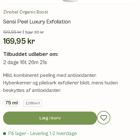
Zinobel Organic Boost
Sensi Peel Luxury Exfoliation
199,95 kr
|
Spar 30 kr
169,95 kr
Tilbuddet udløber om:
2 dage 16t 26m 20s
Mild, kombineret peeling med antioxidanter.
Hybenkerner og pilebark exfolierer blidt, mens huden
beskyttes af antioxidanter.
75
ml
2.266 kr/l
Læg i kurv
På lager
- Levering 1-2 hverdage