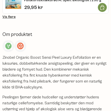
Fuldkornsknækbrød M. Spelt Økologisk | 250 g
Læg i k
29,95 kr
Vis flere
Om produktet
Zinobel Organic Boost Sensi Peel Luxury Exfoliation er en
luksuriøs, dobbeltvirkende ansigtspeeling, der giver en synligt
blødere og fornyet hud. Den kombinerer mekanisk
eksfoliering fra fint knuste hybenkerner med kemisk
eksfoliering fra hvid pilebark, der fungerer som en naturlig
kilde til BHA-salicylsyre.
Peelingen fjerner døde hudceller og understøtter hudens
naturlige cellefornyelse. Samtidig beskytter den mod
udtørring ved hjælp af økologisk aloe vera og blødgørende