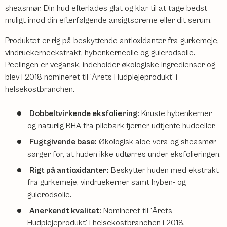
sheasmør. Din hud efterlades glat og klar til at tage bedst
muligt imod din efterfølgende ansigtscreme eller dit serum.
Produktet er rig på beskyttende antioxidanter fra gurkemeje,
vindruekerneekstrakt, hybenkerneolie og gulerodsolie.
Peelingen er vegansk, indeholder økologiske ingredienser og
blev i 2018 nomineret til 'Årets Hudplejeprodukt' i
helsekostbranchen.
Dobbeltvirkende eksfoliering:
Knuste hybenkerner
og naturlig BHA fra pilebark fjerner udtjente hudceller.
Fugtgivende base:
Økologisk aloe vera og sheasmør
sørger for, at huden ikke udtørres under eksfolieringen.
Rigt på antioxidanter:
Beskytter huden med ekstrakt
fra gurkemeje, vindruekerner samt hyben- og
gulerodsolie.
Anerkendt kvalitet:
Nomineret til 'Årets
Hudplejeprodukt' i helsekostbranchen i 2018.