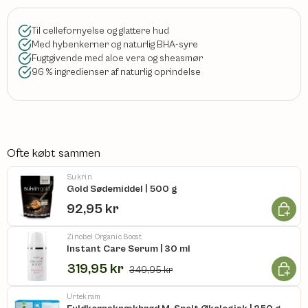
Til cellefornyelse og glattere hud
Med hybenkerner og naturlig BHA-syre
Fugtgivende med aloe vera og sheasmør
96 % ingredienser af naturlig oprindelse
Ofte købt sammen
Sukrin
Gold Sødemiddel | 500 g
Læg i k
92,95 kr
Zinobel Organic Boost
Instant Care Serum | 30 ml
Læg i k
319,95 kr
349,95 kr
Urtekram