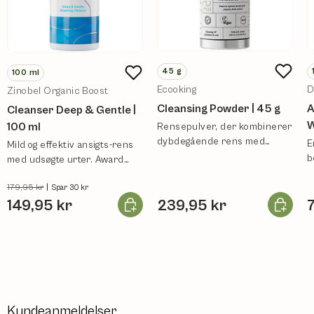
45
g
100
ml
Ecooking
D
Zinobel Organic Boost
Cleansing Powder | 45 g
A
Cleanser Deep & Gentle |
W
100 ml
Rensepulver, der kombinerer
dybdegående rens med
E
Mild og effektiv ansigts-rens
effektiv eksfoliering.
b
med udsøgte urter. Award
e
nomineret. Dansk.
179,95 kr
|
Spar 30 kr
Læg i kurv
Læg i ku
149,95 kr
239,95 kr
Kundeanmeldelser