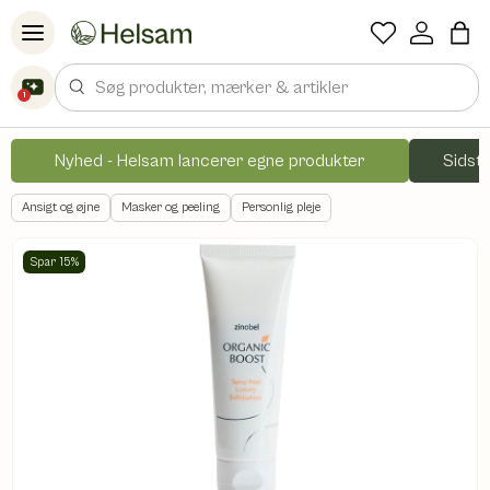
Spring til indhold
Søg
1
Nyhed - Helsam lancerer egne produkter
Sidste
Ansigt og øjne
Masker og peeling
Personlig pleje
Spar 15%