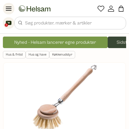
Spring til indhold
Søg
1
Nyhed - Helsam lancerer egne produkter
Sidste
Hus & fritid
Hus og have
Køkkenudstyr