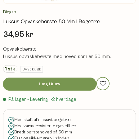
Biogan
Luksus Opvaskebørste 50 Mm I Bøgetræ
34,95 kr
Opvaskebørste.
Luksus opvaskebørste med hoved som er 50 mm.
1
stk
34,95 kr/stk
Læg i kurv
På lager
- Levering 1-2 hverdage
Med skaft af massivt bøgetræ
Med varmeresistente agavefibre
Bredt børstehoved på 50 mm
Fast og sikkert greb i hånden