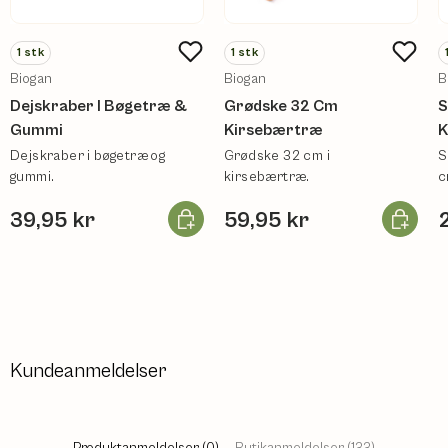
1
stk
1
stk
Biogan
Biogan
B
Dejskraber I Bøgetræ &
Grødske 32 Cm
S
Gummi
Kirsebærtræ
K
Dejskraber i bøgetræ og
Grødske 32 cm i
S
gummi.
kirsebærtræ.
c
Læg i kurv
Læg i ku
39,95 kr
59,95 kr
Kundeanmeldelser
Produktanmeldelser (0)
Butikanmeldelser (133)