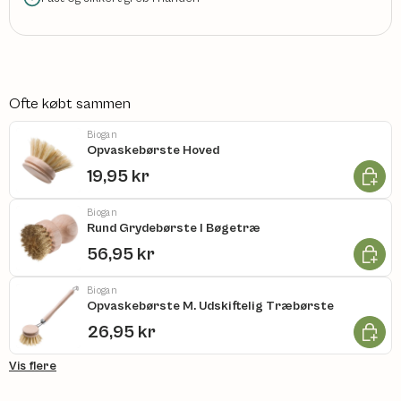
Ofte købt sammen
Biogan
Opvaskebørste Hoved
Læg i k
19,95 kr
Biogan
Rund Grydebørste I Bøgetræ
Læg i k
56,95 kr
Biogan
Opvaskebørste M. Udskiftelig Træbørste
Læg i k
26,95 kr
Vis flere