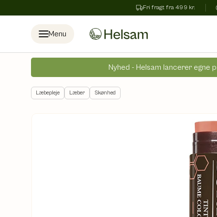
Fri fragt fra 499 kr.
Spring til indhold
Menu
Nyhed - Helsam lancerer egne p
Læbepleje
Læber
Skønhed