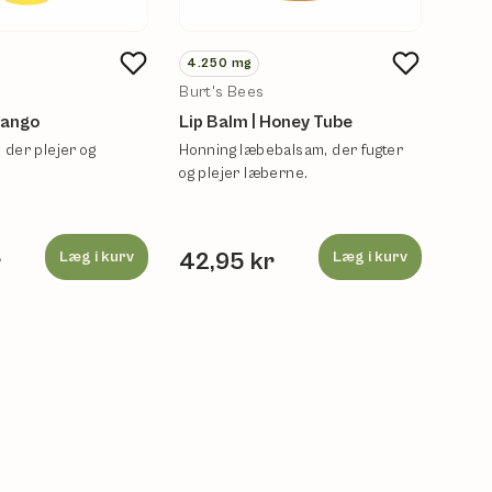
4.250
mg
4.2
Burt's Bees
Burt'
Mango
Lip Balm | Honey Tube
Tinte
Blos
der plejer og
Honning læbebalsam, der fugter
og plejer læberne.
Burt'
læbe
ingre
r
Læg i kurv
42,95 kr
Læg i kurv
84,