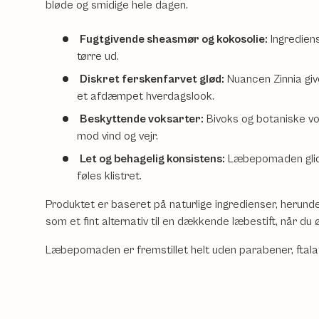
bløde og smidige hele dagen.
Fugtgivende sheasmør og kokosolie:
Ingrediens
tørre ud.
Diskret ferskenfarvet glød:
Nuancen Zinnia give
et afdæmpet hverdagslook.
Beskyttende voksarter:
Bivoks og botaniske vo
mod vind og vejr.
Let og behagelig konsistens:
Læbepomaden glider
føles klistret.
Produktet er baseret på naturlige ingredienser, herunde
som et fint alternativ til en dækkende læbestift, når d
Læbepomaden er fremstillet helt uden parabener, ftala