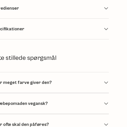
redienser
cifikationer
te stillede spørgsmål
r meget farve giver den?
læbepomaden vegansk?
r ofte skal den påføres?