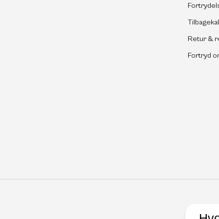
Fortrydel
Tilbageka
Retur & r
Fortryd o
Hvo