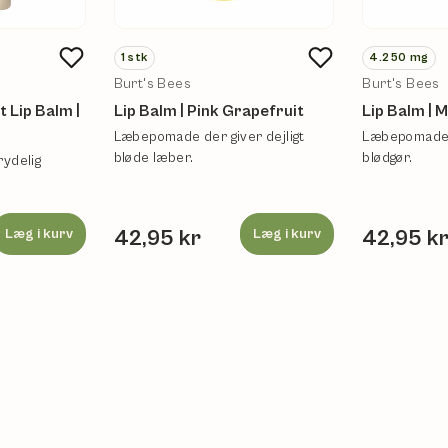
1
stk
4.250
mg
Burt's Bees
Burt's Bees
 Lip Balm |
Lip Balm | Pink Grapefruit
Lip Balm | 
Læbepomade der giver dejligt
Læbepomade 
bløde læber.
blødgør.
rydelig
Læg i kurv
42,95 kr
Læg i kurv
42,95 k