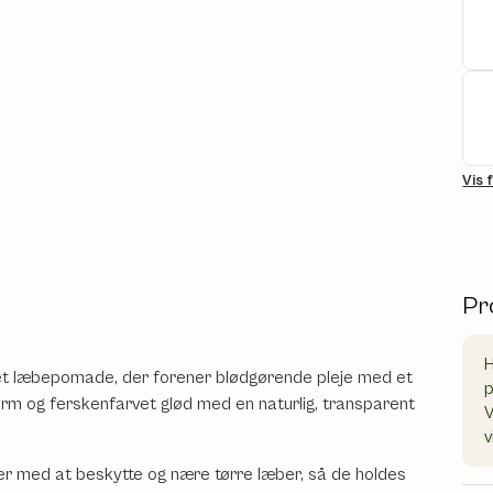
Vis 
Pr
H
rvet læbepomade, der forener blødgørende pleje med et
varm og ferskenfarvet glød med en naturlig, transparent
V
v
er med at beskytte og nære tørre læber, så de holdes