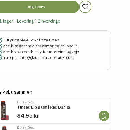
Læg i kurv
å lager
- Levering 1-2 hverdage
Til fugt og pleje i op til otte timer
Med blødgørende sheasmør og kokosolie
Med bivoks der beskytter mod vind og vejr
Transparent og glat finish uden at klistre
e købt sammen
Burt's Bees
Tinted Lip Balm | Red Dahlia
Læg i kurv
84,95 kr
Burt's Bees