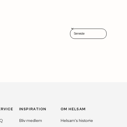
Sort reviews by
ERVICE
INSPIRATION
OM HELSAM
AQ
Bliv medlem
Helsam's historie