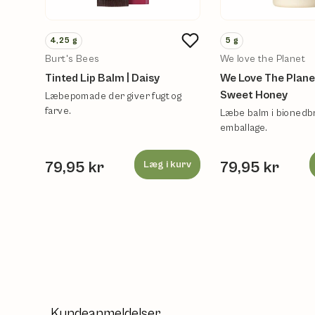
4,25
g
5
g
Burt's Bees
We love the Planet
Tinted Lip Balm | Daisy
We Love The Planet
Sweet Honey
Læbepomade der giver fugt og
farve.
Læbe balm i bionedb
emballage.
79,95 kr
Læg i kurv
79,95 kr
Kundeanmeldelser