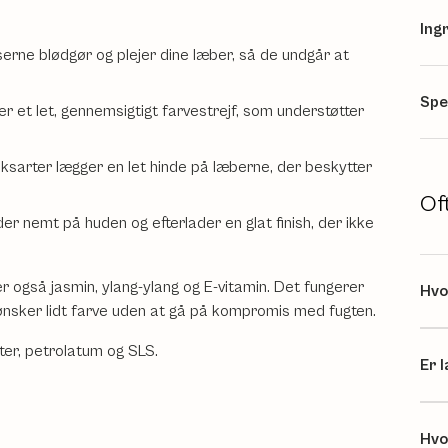
Ing
erne blødgør og plejer dine læber, så de undgår at
Spe
r et let, gennemsigtigt farvestrejf, som understøtter
ksarter lægger en let hinde på læberne, der beskytter
Of
 nemt på huden og efterlader en glat finish, der ikke
r også jasmin, ylang-ylang og E-vitamin. Det fungerer
Hvo
u ønsker lidt farve uden at gå på kompromis med fugten.
ter, petrolatum og SLS.
Er 
Hvo