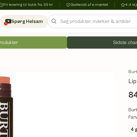
Fri levering til butik fra 99 kr.
Godkendt af e-mærket
4,4 s
Søg
Spørg Helsam
1
rodukter
Sidste chan
Bur
Lip
84
Bur
Far
4