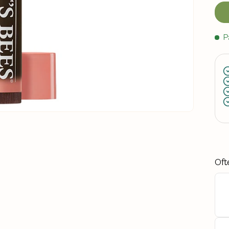
P
Oft