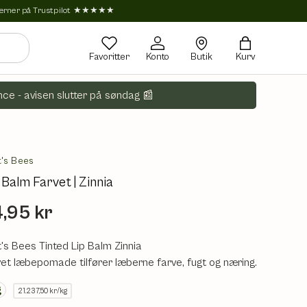
tjerner på Trustpilot ★★★★★
Favoritter
Konto
Butik
Kurv
ce - avisen slutter på søndag 📰
t's Bees
 Balm Farvet | Zinnia
,95 kr
t's Bees Tinted Lip Balm Zinnia
vet læbepomade tilfører læberne farve, fugt og næring.
g
21.237,50 kr/kg