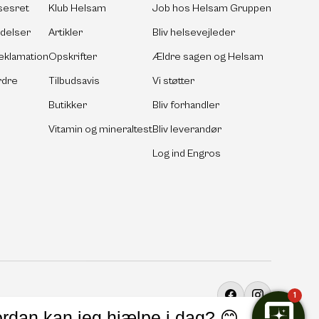
sesret
Klub Helsam
Job hos Helsam Gruppen
ldelser
Artikler
Bliv helsevejleder
eklamation
Opskrifter
Ældre sagen og Helsam
rdre
Tilbudsavis
Vi støtter
Butikker
Bliv forhandler
Vitamin og mineraltest
Bliv leverandør
Log ind Engros
1
Facebook
Instagram
rdan kan jeg hjælpe i dag? 😊