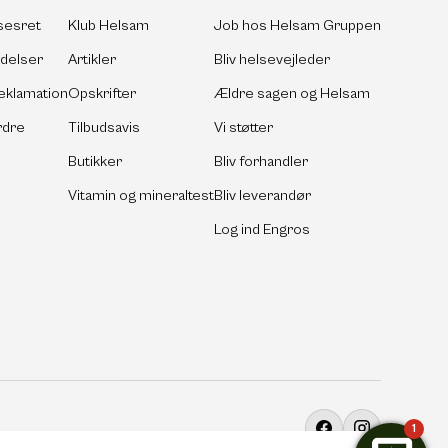
sesret
Klub Helsam
Job hos Helsam Gruppen
ldelser
Artikler
Bliv helsevejleder
eklamation
Opskrifter
Ældre sagen og Helsam
rdre
Tilbudsavis
Vi støtter
Butikker
Bliv forhandler
Vitamin og mineraltest
Bliv leverandør
Log ind Engros
1
Facebook
Instagram