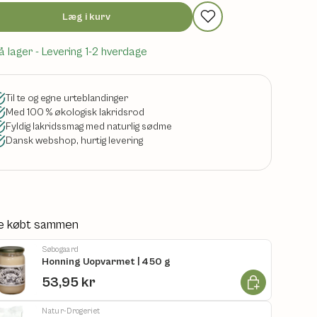
Læg i kurv
å lager
- Levering 1-2 hverdage
Til te og egne urteblandinger
Med 100 % økologisk lakridsrod
Fyldig lakridssmag med naturlig sødme
Dansk webshop, hurtig levering
e købt sammen
Søbogaard
Honning Uopvarmet | 450 g
Læg i kurv
53,95 kr
Natur-Drogeriet