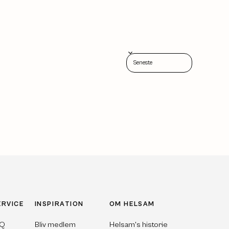
Sort reviews by
ERVICE
INSPIRATION
OM HELSAM
AQ
Bliv medlem
Helsam's historie