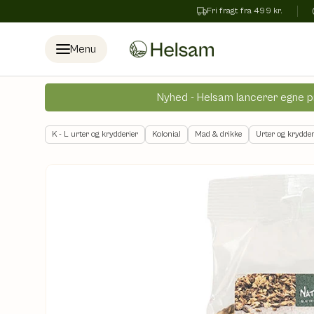
Fri fragt fra 499 kr.
Spring til indhold
Menu
Nyhed - Helsam lancerer egne p
K - L urter og krydderier
Kolonial
Mad & drikke
Urter og krydder