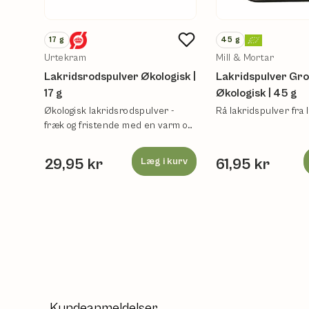
17
g
45
g
Urtekram
Mill & Mortar
Lakridsrodspulver Økologisk |
Lakridspulver Gro
17 g
Økologisk | 45 g
Økologisk lakridsrodspulver -
Rå lakridspulver fra I
fræk og fristende med en varm og
krydret smag.
29,95 kr
Læg i kurv
61,95 kr
Kundeanmeldelser