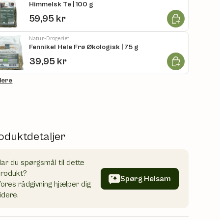
Himmelsk Te | 100 g
Læg i kurv
59,95 kr
Natur-Drogeriet
Fennikel Hele Frø Økologisk | 75 g
Læg i kurv
39,95 kr
flere
oduktdetaljer
ar du spørgsmål til dette
produkt?
Spørg Helsam
ores rådgivning hjælper dig
idere.