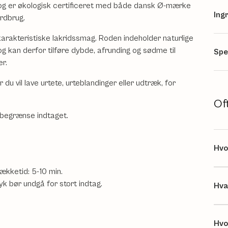
) og er økologisk certificeret med både dansk Ø-mærke
Ing
rdbrug.
karakteristiske lakridssmag. Roden indeholder naturlige
 kan derfor tilføre dybde, afrunding og sødme til
Spe
er.
du vil lave urtete, urteblandinger eller udtræk, for
Of
 begrænse indtaget.
Hvo
rækketid: 5-10 min.
ryk bør undgå for stort indtag.
Hva
Hvo