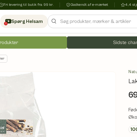
Fri levering til butik fra 99 kr.
Godkendt af e-mærket
4,4 s
Søg
Spørg Helsam
1
rodukter
Sidste chan
ier
Nat
Lak
69
Fød
Økol
10