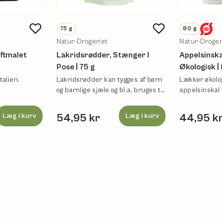
75
g
80
g
Natur-Drogeriet
Natur-Droger
ftmalet
Lakridsrødder, Stænger I
Appelsinska
Pose | 75 g
Økologisk |
talien.
Lakridsrødder kan tygges af børn
Lækker økolo
og barnlige sjæle og bl.a. bruges til
appelsinskal t
urtete.
bitterblandin
Læg i kurv
54,95 kr
Læg i kurv
44,95 k