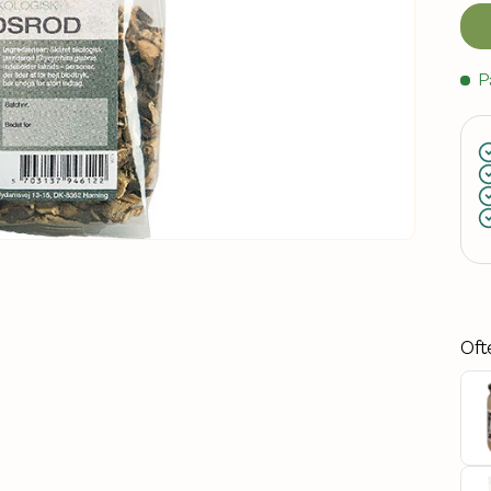
P
Oft