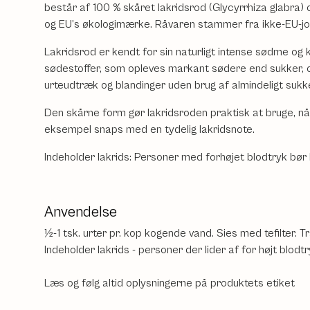
består af 100 % skåret lakridsrod (Glycyrrhiza glabra
og EU’s økologimærke. Råvaren stammer fra ikke-EU-jo
Lakridsrod er kendt for sin naturligt intense sødme og 
sødestoffer, som opleves markant sødere end sukker, og
urteudtræk og blandinger uden brug af almindeligt sukk
Den skårne form gør lakridsroden praktisk at bruge, når 
eksempel snaps med en tydelig lakridsnote.
Indeholder lakrids: Personer med forhøjet blodtryk bør
Anvendelse
½-1 tsk. urter pr. kop kogende vand. Sies med tefilter. T
Indeholder lakrids - personer der lider af for højt blodt
Læs og følg altid oplysningerne på produktets etiket