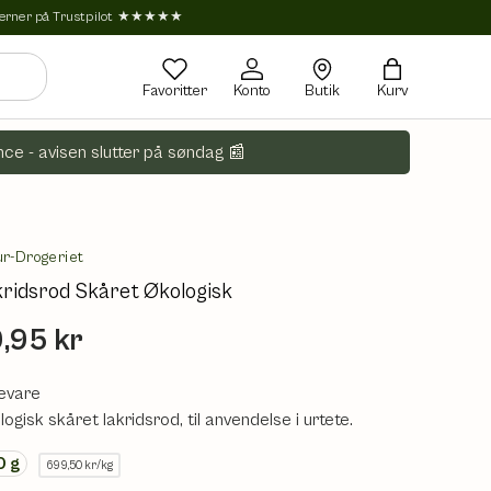
tjerner på Trustpilot ★★★★★
Favoritter
Konto
Butik
Kurv
ce - avisen slutter på søndag 📰
ur-Drogeriet
ridsrod Skåret Økologisk
,95 kr
evare
ogisk skåret lakridsrod, til anvendelse i urtete.
0
g
699,50 kr/kg