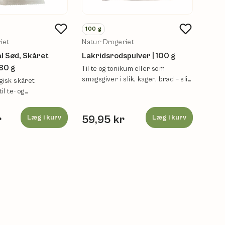
100
g
100
iet
Natur-Drogeriet
Natur
l Sød, Skåret
Lakridsrodspulver | 100 g
Lakr
 80 g
100 
Til te og tonikum eller som
smagsgiver i slik, kager, brød – slip
gisk skåret
Til t
fantasien løs.
il te- og
giver 
ger.
r
Læg i kurv
59,95 kr
Læg i kurv
59,