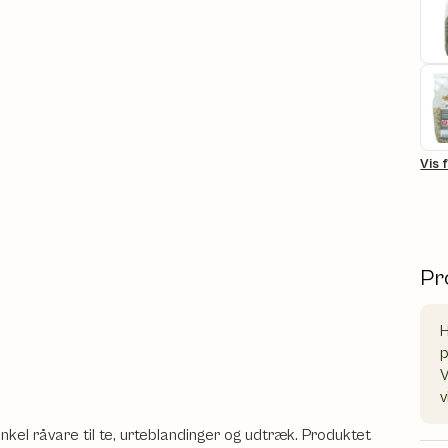
Vis 
Pr
H
V
v
nkel råvare til te, urteblandinger og udtræk. Produktet