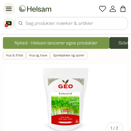
Spring til indhold
Søg
1
Nyhed - Helsam lancerer egne produkter
Sidste
Hus & fritid
Hus og have
Spirebakker og spirer
af
1
/
2