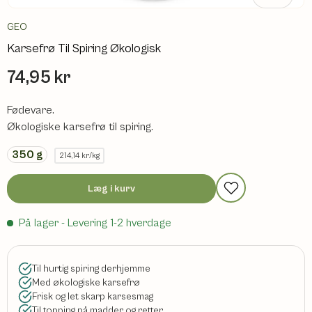
GEO
Karsefrø Til Spiring Økologisk
74,95 kr
Fødevare.
Økologiske karsefrø til spiring.
350
g
214,14 kr/kg
Læg i kurv
På lager
- Levering 1-2 hverdage
Til hurtig spiring derhjemme
Med økologiske karsefrø
Frisk og let skarp karsesmag
Til topping på madder og retter