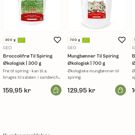
300
g
700
g
GEO
GEO
G
Broccolifrø Til Spiring
Mungbønner Til Spiring
B
Økologisk | 300 g
Økologisk | 700 g
Ø
Frø til spiring - kan bl.a.
Økologiske mungbønner til
Ø
bruges til salater, i sandwich,
spiring.
s
i brød, i te.
Læg i kurv
Læg i ku
159,95 kr
129,95 kr