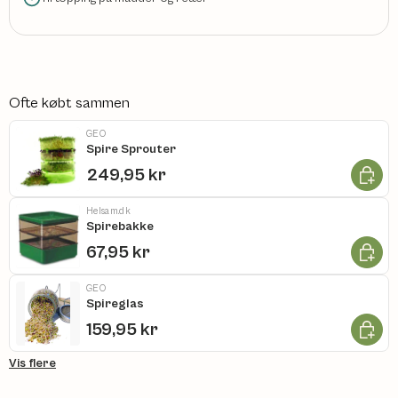
Ofte købt sammen
GEO
Spire Sprouter
Læg i k
249,95 kr
Helsam.dk
Spirebakke
Læg i k
67,95 kr
GEO
Spireglas
Læg i k
159,95 kr
Vis flere