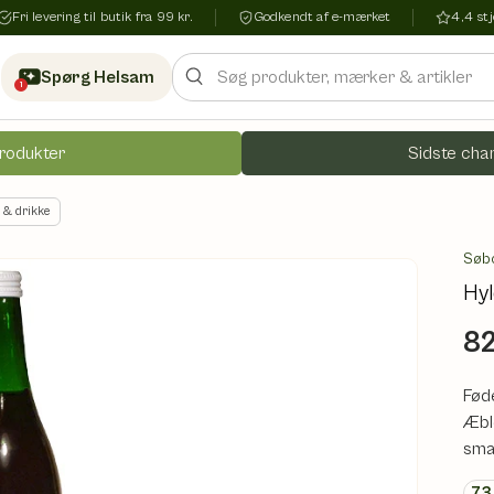
Fri levering til butik fra 99 kr.
Godkendt af e-mærket
4,4 s
Søg
Spørg Helsam
1
rodukter
Sidste chan
 & drikke
Søb
Hyl
82
Fød
Æbl
sma
73