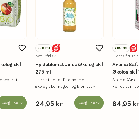
275
ml
750
ml
Naturfrisk
Livets frugt s
kologisk |
Hyldeblomst Juice Økologisk |
Aronia Saft
275 ml
Økologisk |
e æbler i
Fremstillet af fuldmodne
Aronia (Aron
økologiske frugter og blomster.
kendt som so
Læg i kurv
24,95 kr
Læg i kurv
84,95 k