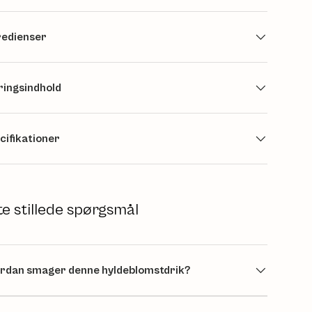
redienser
ingsindhold
cifikationer
te stillede spørgsmål
rdan smager denne hyldeblomstdrik?