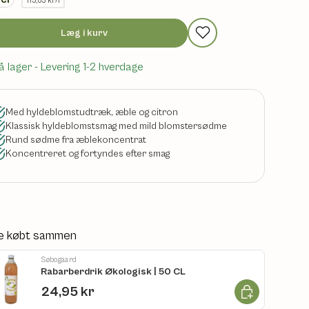
113,63 kr/l
Læg i kurv
å lager
- Levering 1-2 hverdage
Med hyldeblomstudtræk, æble og citron
Klassisk hyldeblomstsmag med mild blomstersødme
Rund sødme fra æblekoncentrat
Koncentreret og fortyndes efter smag
e købt sammen
Søbogaard
Rabarberdrik Økologisk | 50 CL
Læg i kurv
24,95 kr