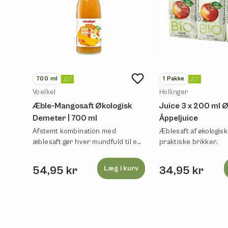
700
ml
1
Pakke
Voelkel
Hollinger
Æble-Mangosaft Økologisk
Juice 3 x 200 ml Ø
Demeter | 700 ml
Äppeljuice
Afstemt kombination med
Æblesaft af økologisk
æblesaft gør hver mundfuld til en
praktiske brikker.
uforlignelig nydelse.
54,95 kr
Læg i kurv
34,95 kr