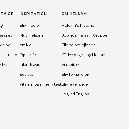
ERVICE
INSPIRATION
OM HELSAM
AQ
Bliv medlem
Helsam's historie
sesret
Klub Helsam
Job hos Helsam Gruppen
ldelser
Artikler
Bliv helsevejleder
eklamation
Opskrifter
Ældre sagen og Helsam
rdre
Tilbudsavis
Vi støtter
Butikker
Bliv forhandler
Vitamin og mineraltest
Bliv leverandør
Log ind Engros