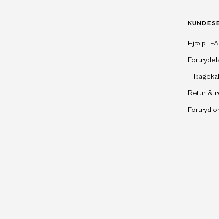
KUNDES
Hjælp | F
Fortrydel
Tilbageka
Retur & r
Fortryd o