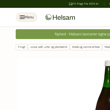
Fri fragt fra 499 kr.
Spring til indhold
Menu
Nyhed - Helsam lancerer egne p
Frugt
Juice, saft, urte- og plantedrik
Kolde og varme drikke
Mad