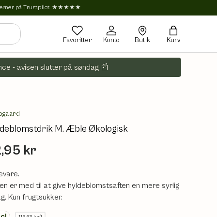
tjerner på Trustpilot ★★★★★
Favoritter
Konto
Butik
Kurv
ce - avisen slutter på søndag 📰
ogaard
deblomstdrik M. Æble Økologisk
,95 kr
evare.
en er med til at give hyldeblomstsaften en mere syrlig
g. Kun frugtsukker.
cl