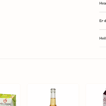
Hva
Er 
Hvi