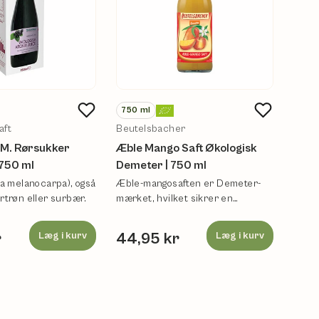
750
ml
73
c
aft
Beutelsbacher
Søbo
 M. Rørsukker
Æble Mango Saft Økologisk
Solb
 750 ml
Demeter | 750 ml
| 73 c
ia melanocarpa), også
Æble-mangosaften er Demeter-
Solbæ
rtrøn eller surbær.
mærket, hvilket sikrer en
æblek
biodynamisk kvalitet.
bær.
r
Læg i kurv
44,95 kr
Læg i kurv
82,