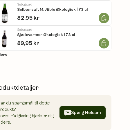
Søbogaard
Solbærsaft M. Æble Økologisk | 73 cl
Læg i kurv
82,95 kr
Søbogaard
Sjælevarmer Økologisk | 73 cl
Læg i kurv
89,95 kr
flere
oduktdetaljer
ar du spørgsmål til dette
produkt?
Spørg Helsam
ores rådgivning hjælper dig
idere.