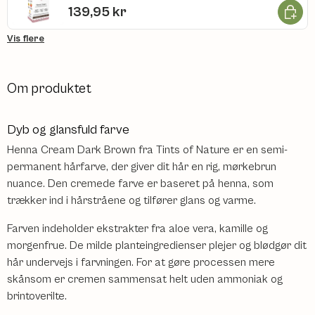
Læg i k
139,95 kr
Vis flere
Om produktet
Dyb og glansfuld farve
Henna Cream Dark Brown fra Tints of Nature er en semi-
permanent hårfarve, der giver dit hår en rig, mørkebrun
nuance. Den cremede farve er baseret på henna, som
trækker ind i hårstråene og tilfører glans og varme.
Farven indeholder ekstrakter fra aloe vera, kamille og
morgenfrue. De milde planteingredienser plejer og blødgør dit
hår undervejs i farvningen. For at gøre processen mere
skånsom er cremen sammensat helt uden ammoniak og
brintoverilte.