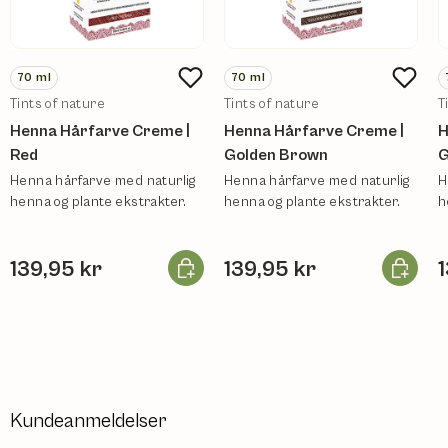
70
ml
70
ml
Tints of nature
Tints of nature
T
Henna Hårfarve Creme |
Henna Hårfarve Creme |
H
Red
Golden Brown
G
Henna hårfarve med naturlig
Henna hårfarve med naturlig
H
henna og plante ekstrakter.
henna og plante ekstrakter.
h
Læg i kurv
Læg i ku
139,95 kr
139,95 kr
Kundeanmeldelser