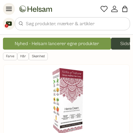
Spring til indhold
Søg
1
Nyhed - Helsam lancerer egne produkter
Sidste
Farve
Hår
Skønhed