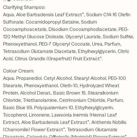
Clarifying Shampoo:
Aqua, Aloe Barbadensis Leaf Extract*, Sodium C14-16 Olefin
Sulfonate, Cocamidopropyl Betaine, Sodium
Cocoamphoacetate, Disodium Cocoamphodiacetate, PEG-
120 Methyl Glucose Dioleate, Glyceryl Laurate, Sodium Sulfite,
Phenoxyethanol, PEG-7 Glyceryl Cocoate, Urea, Parfum,
Tetrasodium Glutamate Diacetate, Ethylhexylglycerin, Citric
Acid, Citrus Grandis (Grapefruit) Fruit Extract*.
Colour Cream:
Aqua, Propanediol, Cetyl Alcohol, Stearyl Alcohol, PEG-100
Stearate, Phenoxyethanol, Oleth-10, Hydrolyzed Wheat
Protein, Alcohol Denat., Basic Brown 16, Stearalkonium
Chloride, Triethanolamine, Cetrimonium Chloride, Parfum,
Basic Blue 99, Polyquaternium-10, Ethylhexylglcyerin,
Tocopherol, Limonene, Lawsonia Inermis (Henna) Leaf
Extract, Aloe Barbadensis Leaf Extract*, Anthemis Nobilis
(Chamomile) Flower Extract*, Tetrasodium Glutamate
Diacetate, Calendula Officinalis (Marigold) Flower Extract*,