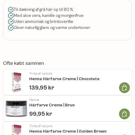
Til dækning af grå hår op til 80 %
Med aloe vera, kamille og morgenfrue
Uden ammoniak og brintoverilte
Giver naturlig glans og varme undertoner
Ofte købt sammen
Tints of nature
Henna Hårfarve Creme | Chocolate
Læg i k
139,95 kr
Henna
Hårfarve Creme | Brun
Læg i k
99,95 kr
Tints of nature
Henna Hårfarve Creme | Golden Brown