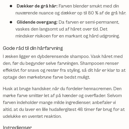
Dækker de grå hår:
Farven blender smukt med din
nuværende nuance og dækker op til 80 % af de grå hår.
Glidende overgang:
Da farven er semi-permanent,
vaskes den langsomt ud af håret over tid. Det
mindsker risikoen for en markant og hård udgroning.
Gode råd til din hårfarvning
I æsken ligger en dybderensende shampoo. Vask håret med
den, før du begynder selve farvningen. Shampooen renser
effektivt for snavs og rester fra styling, så dit hår er klar to at
optage den mørkebrune farve bedst muligt.
Husk at bruge handsker, når du fordeler hennacremen. Den
mørke farve smitter let af på hænder og overflader. Selvom
farven indeholder mange milde ingredienser, anbefaler vi
altid, at du laver en lille hudallergitest 48 timer før brug for at
udelukke en uventet reaktion.
Ingredienser