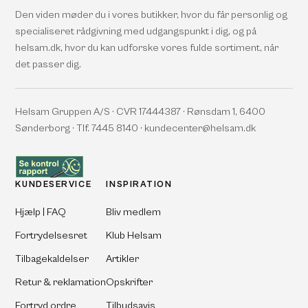
Den viden møder du i vores butikker, hvor du får personlig og
specialiseret rådgivning med udgangspunkt i dig, og på
helsam.dk, hvor du kan udforske vores fulde sortiment, når
det passer dig.
Helsam Gruppen A/S · CVR 17444387 · Rønsdam 1, 6400
Sønderborg · Tlf. 7445 8140 · kundecenter@helsam.dk
KUNDESERVICE
INSPIRATION
Hjælp | FAQ
Bliv medlem
Fortrydelsesret
Klub Helsam
Tilbagekaldelser
Artikler
Retur & reklamation
Opskrifter
Fortryd ordre
Tilbudsavis