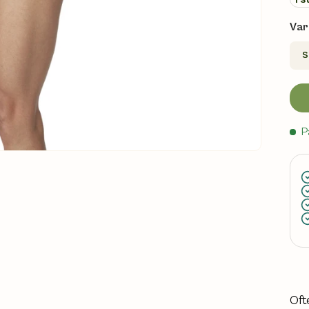
Var
S
P
Oft