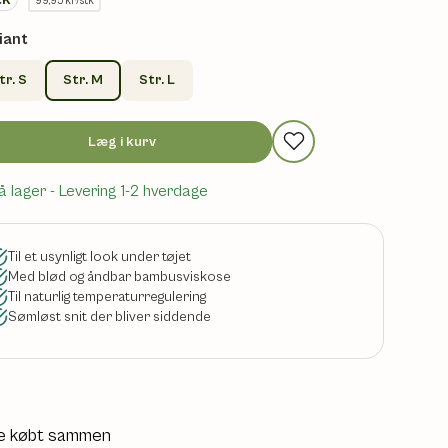
99,95 kr/stk
iant
tr. S
Str. M
Str. L
Læg i kurv
å lager
- Levering 1-2 hverdage
Til et usynligt look under tøjet
Med blød og åndbar bambusviskose
Til naturlig temperaturregulering
Sømløst snit der bliver siddende
e købt sammen