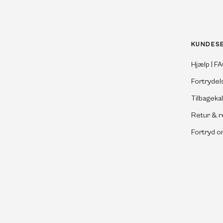
KUNDES
Hjælp | F
Fortrydel
Tilbageka
Retur & r
Fortryd o