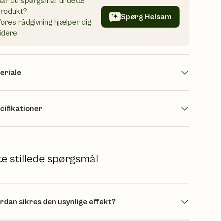
ar du spørgsmål til dette
produkt?
Spørg Helsam
ores rådgivning hjælper dig
idere.
eriale
cifikationer
te stillede spørgsmål
rdan sikres den usynlige effekt?