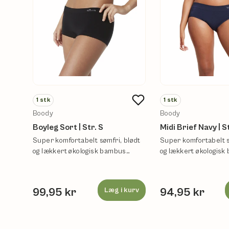
1
stk
1
stk
Boody
Boody
Boyleg Sort | Str. S
Midi Brief Navy | St
Super komfortabelt sømfri, blødt
Super komfortabelt s
og lækkert økologisk bambus
og lækkert økologis
undertøj.
undertøj.
99,95 kr
Læg i kurv
94,95 kr