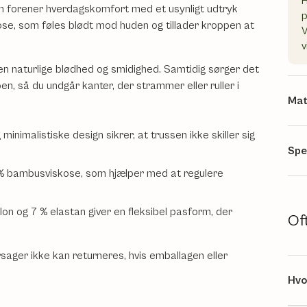
H
om forener hverdagskomfort med et usynligt udtryk
kose, som føles blødt mod huden og tillader kroppen at
V
v
en naturlige blødhed og smidighed. Samtidig sørger det
pen, så du undgår kanter, der strammer eller ruller i
Mat
inimalistiske design sikrer, at trussen ikke skiller sig
Spe
% bambusviskose, som hjælper med at regulere
ylon og 7 % elastan giver en fleksibel pasform, der
Of
ger ikke kan returneres, hvis emballagen eller
Hvo