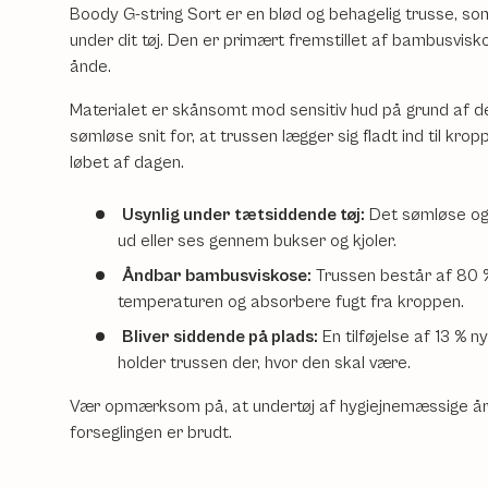
Boody G-string Sort er en blød og behagelig trusse, s
under dit tøj. Den er primært fremstillet af bambusvis
ånde.
Materialet er skånsomt mod sensitiv hud på grund af d
sømløse snit for, at trussen lægger sig fladt ind til krop
løbet af dagen.
Usynlig under tætsiddende tøj:
Det sømløse og m
ud eller ses gennem bukser og kjoler.
Åndbar bambusviskose:
Trussen består af 80 
temperaturen og absorbere fugt fra kroppen.
Bliver siddende på plads:
En tilføjelse af 13 % n
holder trussen der, hvor den skal være.
Vær opmærksom på, at undertøj af hygiejnemæssige årsa
forseglingen er brudt.