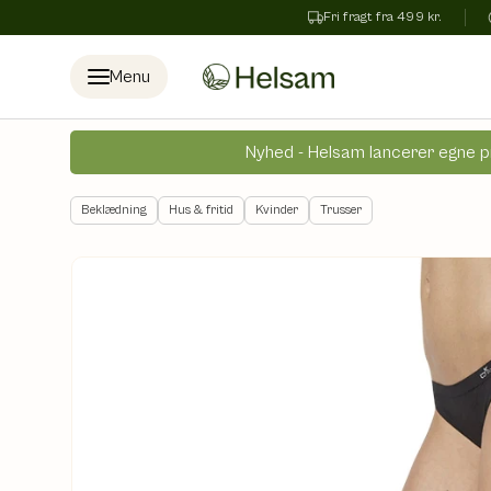
Fri fragt fra 499 kr.
Spring til indhold
Menu
Nyhed - Helsam lancerer egne p
Beklædning
Hus & fritid
Kvinder
Trusser