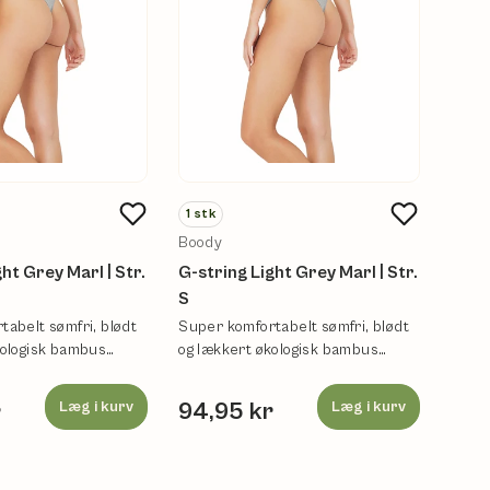
1
stk
1
stk
Boody
Bood
ht Grey Marl | Str.
G-string Light Grey Marl | Str.
Boyle
S
Super
og læ
tabelt sømfri, blødt
Super komfortabelt sømfri, blødt
under
kologisk bambus
og lækkert økologisk bambus
undertøj.
r
Læg i kurv
94,95 kr
Læg i kurv
94,