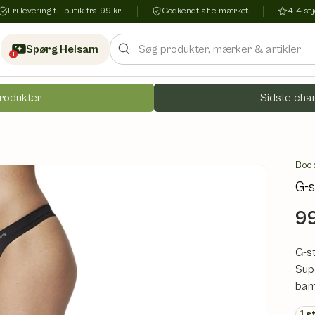
Fri levering til butik fra 99 kr.
Godkendt af e-mærket
4,4 s
Søg
Spørg Helsam
1
rodukter
Sidste chan
Boo
G-s
99
G-st
Sup
bam
1
s