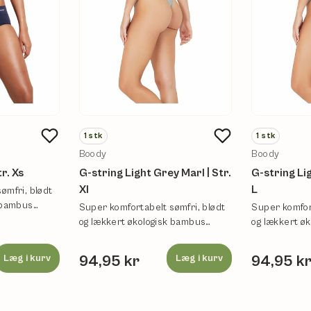
1
stk
1
stk
Boody
Boody
r. Xs
G-string Light Grey Marl | Str.
G-string Lig
Xl
L
ømfri, blødt
k bambus
Super komfortabelt sømfri, blødt
Super komfor
og lækkert økologisk bambus
og lækkert ø
undertøj.
undertøj.
Læg i kurv
94,95 kr
Læg i kurv
94,95 k