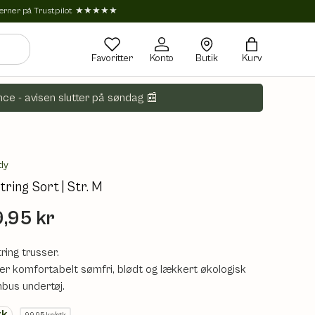
tjerner på Trustpilot ★★★★★
Favoritter
Konto
Butik
Kurv
ce - avisen slutter på søndag 📰
dy
tring Sort | Str. M
,95 kr
ring trusser.
er komfortabelt sømfri, blødt og lækkert økologisk
bus undertøj.
tk