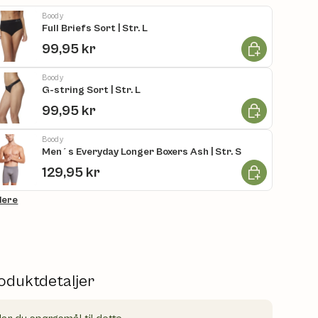
Boody
Full Briefs Sort | Str. L
Læg i kurv
99,95 kr
Boody
G-string Sort | Str. L
Læg i kurv
99,95 kr
Boody
Men´s Everyday Longer Boxers Ash | Str. S
Læg i kurv
129,95 kr
flere
oduktdetaljer