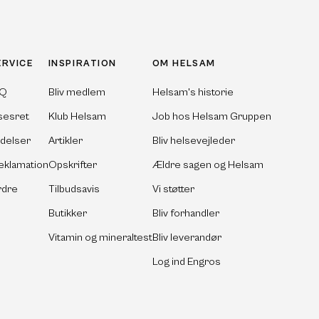
ERVICE
INSPIRATION
OM HELSAM
AQ
Bliv medlem
Helsam's historie
sesret
Klub Helsam
Job hos Helsam Gruppen
ldelser
Artikler
Bliv helsevejleder
eklamation
Opskrifter
Ældre sagen og Helsam
rdre
Tilbudsavis
Vi støtter
Butikker
Bliv forhandler
Vitamin og mineraltest
Bliv leverandør
Log ind Engros