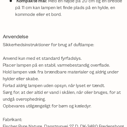
Kompakte mål:
Med en højde på 20 cm og en bredde
på 11 cm kan lampen let finde plads på en hylde, en
kommode eller et bord.
Anvendelse
Sikkerhedsinstruktioner for brug af duftlampe:
Anvend kun med et standard fyrfadslys.
Placer lampen på en stabil, varmebestandig overflade.
Hold lampen væk fra brændbare materialer og aldrig under
hylder eller skabe.
Forlad aldrig lampen uden opsyn, når lyset er tændt.
Sørg for, at der altid er vand i skålen, når olier bruges, for at
undgå overophedning.
Opbevares utilgængeligt for børn og kæledyr.
Fabrikant:
Fischer Pure Nature, Danstrupvej 27 D, DK-3480 Fredensborg