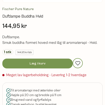
Fischer Pure Nature
Duftlampe Buddha Hvid
144,95 kr
Duftlampe.
Smuk buddha formet hoved med låg til aromaterapi - Hvid.
1
stk
144,95 kr/stk
Læg i kurv
Meget lav lagerbeholdning
- Levering 1-2 hverdage
Til aromaterapi med æteriske olier
Højde på 20 cm og bredde på 11 cm
Brug med vand og fyrfadslys
Dansk webshop, hurtig levering