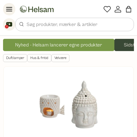
Spring til indhold
Søg
1
Nyhed - Helsam lancerer egne produkter
Sidste
Duftlamper
Hus & fritid
Velvære