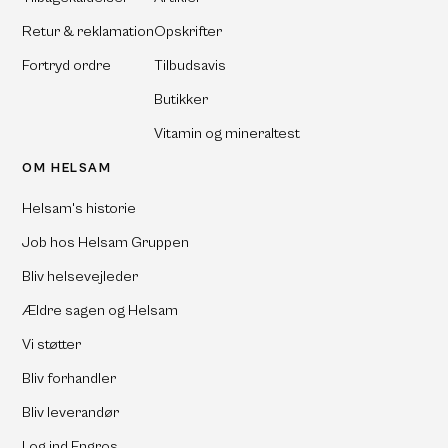
Retur & reklamation
Opskrifter
Fortryd ordre
Tilbudsavis
Butikker
Vitamin og mineraltest
OM HELSAM
Helsam's historie
Job hos Helsam Gruppen
Bliv helsevejleder
Ældre sagen og Helsam
Vi støtter
Bliv forhandler
Bliv leverandør
Log ind Engros