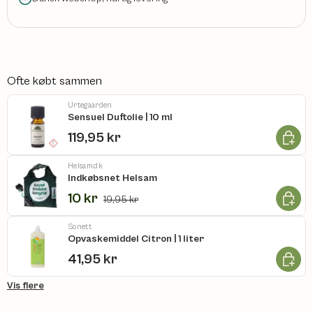
Ofte købt sammen
Urtegaarden
Sensuel Duftolie | 10 ml
Læg i k
119,95 kr
Helsam.dk
Indkøbsnet Helsam
Læg i k
10 kr
19,95 kr
Sonett
Opvaskemiddel Citron | 1 liter
Læg i k
41,95 kr
Vis flere