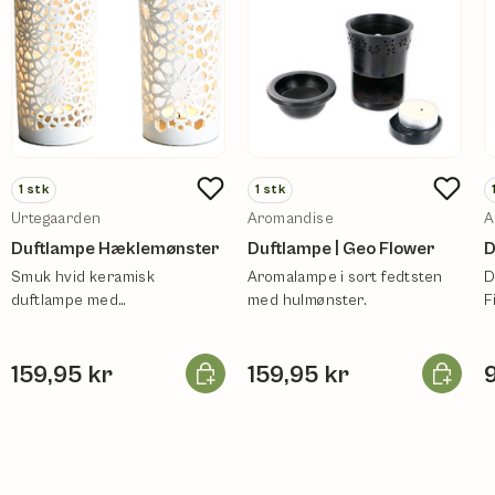
1
stk
1
stk
Urtegaarden
Aromandise
A
Duftlampe Hæklemønster
Duftlampe | Geo Flower
D
Smuk hvid keramisk
Aromalampe i sort fedtsten
D
duftlampe med
med hulmønster.
F
hæklemønster.
Læg i kurv
Læg i ku
159,95 kr
159,95 kr