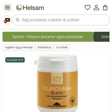
Spring til indhold
Søg
1
Nyhed - Helsam lancerer egne produkter
Sidste
Ingefær og gurkemeje
Kosttilskud
Sundhed
Fast glad pris