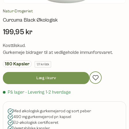
Natur-Drogeriet
Curcuma Black Økologisk
199,95 kr
Kosttilskud.
Gurkemeje bidrager til at vedligeholde immunforsvaret.
180
Kapsler
1,11 kr/stk
Læg i kurv
På lager
- Levering 1-2 hverdage
Med økologisk gurkemejerod og sort peber
490 mg gurkemejerod pr. kapsel
EU-økologisk certificeret
Vegetabilske kapsler