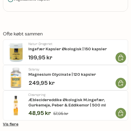
Ofte købt sammen
Natur-Drogeriet
Ingefær Kapsler Økologisk | 150 kapsler
Læg i k
199,95 kr
Solaray
Magnesium Glycinate | 120 kapsler
Læg i k
249,95 kr
Clearspring
Æblecidereddike Økologisk M.ingefær,
Gurkemeje, Peber & Eddikemor | 500 ml
Læg i k
48,95 kr
57,95 kr
Vis flere