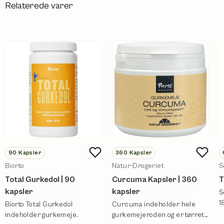
Relaterede varer
90
Kapsler
360
Kapsler
Biorto
Natur-Drogeriet
S
Total Gurkedol | 90
Curcuma Kapsler | 360
T
kapsler
kapsler
S
1
Biorto Total Gurkedol
Curcuma indeholder hele
k
indeholder gurkemeje.
gurkemejeroden og er tørret