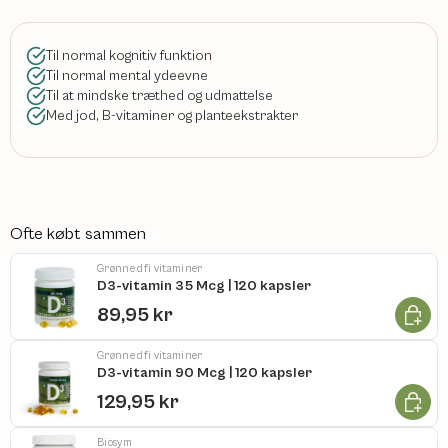
Til normal kognitiv funktion
Til normal mental ydeevne
Til at mindske træthed og udmattelse
Med jod, B-vitaminer og planteekstrakter
Ofte købt sammen
Grønne dfi vitaminer
D3-vitamin 35 Mcg | 120 kapsler
Læg i k
89,95 kr
Grønne dfi vitaminer
D3-vitamin 90 Mcg | 120 kapsler
Læg i k
129,95 kr
Biosym