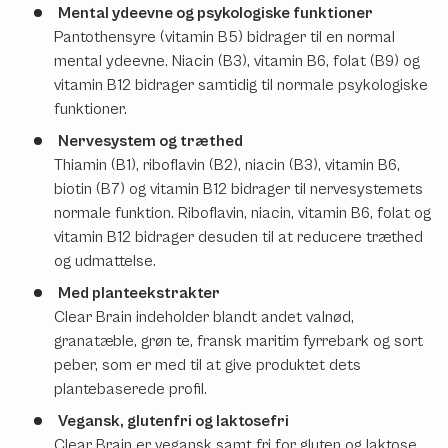
Mental ydeevne og psykologiske funktioner
Pantothensyre (vitamin B5) bidrager til en normal
mental ydeevne. Niacin (B3), vitamin B6, folat (B9) og
vitamin B12 bidrager samtidig til normale psykologiske
funktioner.
Nervesystem og træthed
Thiamin (B1), riboflavin (B2), niacin (B3), vitamin B6,
biotin (B7) og vitamin B12 bidrager til nervesystemets
normale funktion. Riboflavin, niacin, vitamin B6, folat og
vitamin B12 bidrager desuden til at reducere træthed
og udmattelse.
Med planteekstrakter
Clear Brain indeholder blandt andet valnød,
granatæble, grøn te, fransk maritim fyrrebark og sort
peber, som er med til at give produktet dets
plantebaserede profil.
Vegansk, glutenfri og laktosefri
Clear Brain er vegansk samt fri for gluten og laktose.