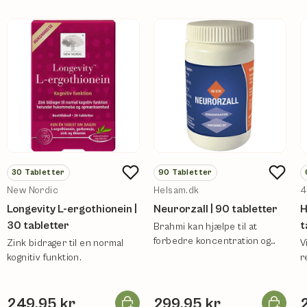
30
Tabletter
90
Tabletter
New Nordic
Helsam.dk
4
Longevity L-ergothionein |
Neurorzall | 90 tabletter
H
30 tabletter
t
Brahmi kan hjælpe til at
forbedre koncentration og
Zink bidrager til en normal
V
hukommelse.
kognitiv funktion.
r
Læg i kurv
Læg i ku
249,95 kr
299,95 kr