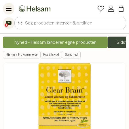
Spring til indhold
Søg
1
Nyhed - Helsam lancerer egne produkter
Sidste
Hjerne / Hukommelse
Kosttilskud
Sundhed