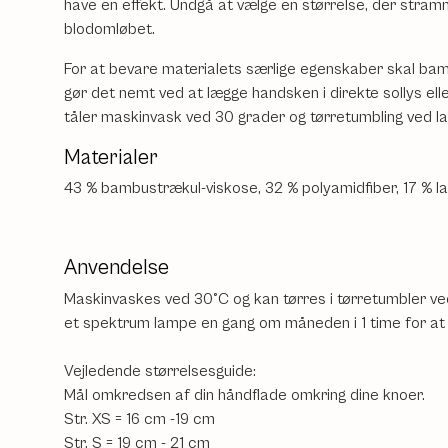
have en effekt. Undgå at vælge en størrelse, der st
blodomløbet.
For at bevare materialets særlige egenskaber skal b
gør det nemt ved at lægge handsken i direkte sollys el
tåler maskinvask ved 30 grader og tørretumbling ved l
Materialer
43 % bambustrækul-viskose, 32 % polyamidfiber, 17 % lat
Anvendelse
Maskinvaskes ved 30°C og kan tørres i tørretumbler ved 
et spektrum lampe en gang om måneden i 1 time for at
Vejledende størrelsesguide:
Mål omkredsen af din håndflade omkring dine knoer.
Str. XS = 16 cm -19 cm
Str. S = 19 cm - 21 cm