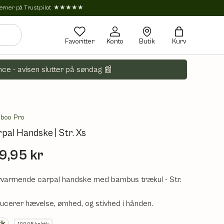
tjerner på Trustpilot ★★★★★
Favoritter
Konto
Butik
Kurv
ce - avisen slutter på søndag 📰
boo Pro
pal Handske | Str. Xs
9,95 kr
vvarmende carpal handske med bambus trækul - Str.
ucerer hævelse, ømhed, og stivhed i hånden.
tk