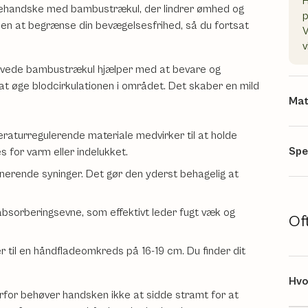
H
ehandske med bambustrækul, der lindrer ømhed og
 uden at begrænse din bevægelsesfrihed, så du fortsat
V
v
ævede bambustrækul hjælper med at bevare og
 at øge blodcirkulationen i området. Det skaber en mild
Mat
aturregulerende materiale medvirker til at holde
Spe
 for varm eller indelukket.
nerende syninger. Det gør den yderst behagelig at
bsorberingsevne, som effektivt leder fugt væk og
Of
 til en håndfladeomkreds på 16-19 cm. Du finder dit
Hvo
for behøver handsken ikke at sidde stramt for at