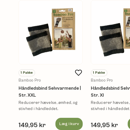
1
Pakke
1
Pakke
Bamboo Pro
Bamboo Pro
Håndledsbind Selvvarmende |
Håndledsbind Sel
Str. XXL
Str. Xl
Reducerer hævelse, ømhed, og
Reducerer hævelse,
stivhed i håndleddet.
stivhed i håndleddet
149,95 kr
Læg i kurv
149,95 kr