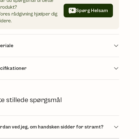
ar du spørgsmål til dette
produkt?
Spørg Helsam
ores rådgivning hjælper dig
idere.
eriale
cifikationer
te stillede spørgsmål
rdan ved jeg, om handsken sidder for stramt?