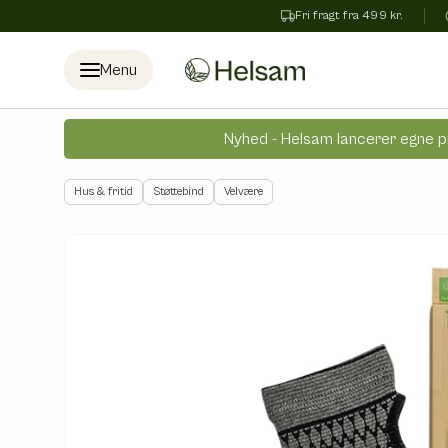
Fri fragt fra 499 kr.
Spring til indhold
Menu
Nyhed - Helsam lancerer egne p
Hus & fritid
Støttebind
Velvære