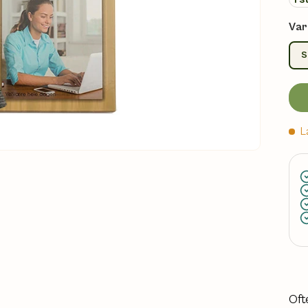
Var
S
L
Oft