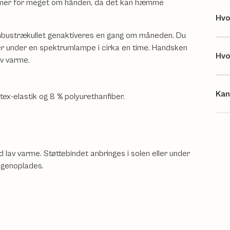
rammer for meget om hånden, da det kan hæmme
Hvo
ambustrækullet genaktiveres en gang om måneden. Du
ler under en spektrumlampe i cirka en time. Handsken
Hvo
av varme.
Kan
ex-elastik og 8 % polyurethanfiber.
lav varme. Støttebindet anbringes i solen eller under
 genoplades.