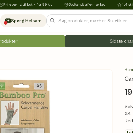
Fri levering til butik fra 99 kr.
Godkendt af e-mærket
4,4 s
Søg
Spørg Helsam
1
rodukter
Sidste chan
Bam
Car
19
Sel
XS.
Red
1
s