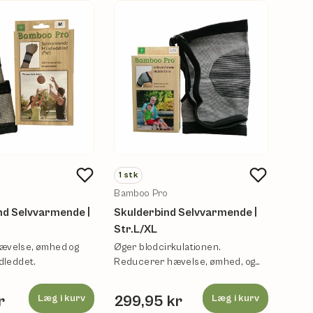
1
stk
1
stk
Bamboo Pro
Bamb
nd Selvvarmende |
Skulderbind Selvvarmende |
Skul
Str.L/XL
Str.
ævelse, ømhed og
Øger blodcirkulationen.
Øger 
dleddet.
Reducerer hævelse, ømhed, og
Redu
stivhed i skulderleddet.
stivh
r
Læg i kurv
299,95 kr
Læg i kurv
299