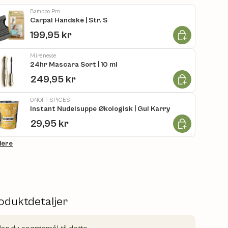
Bamboo Pro
Carpal Handske | Str. S
Læg i kurv
199,95 kr
Mirenesse
24hr Mascara Sort | 10 ml
Læg i kurv
249,95 kr
ONOFF SPICES
Instant Nudelsuppe Økologisk | Gul Karry
Læg i kurv
29,95 kr
flere
oduktdetaljer