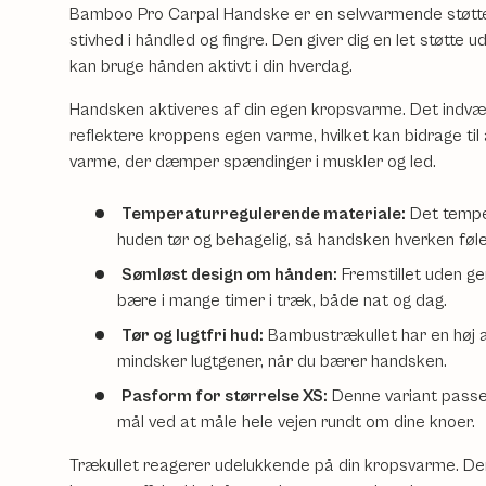
Bamboo Pro Carpal Handske er en selvvarmende støtt
stivhed i håndled og fingre. Den giver dig en let støtte
kan bruge hånden aktivt i din hverdag.
Handsken aktiveres af din egen kropsvarme. Det indv
reflektere kroppens egen varme, hvilket kan bidrage til
varme, der dæmper spændinger i muskler og led.
Temperaturregulerende materiale:
Det temper
huden tør og behagelig, så handsken hverken føles
Sømløst design om hånden:
Fremstillet uden ge
bære i mange timer i træk, både nat og dag.
Tør og lugtfri hud:
Bambustrækullet har en høj a
mindsker lugtgener, når du bærer handsken.
Pasform for størrelse XS:
Denne variant passer
mål ved at måle hele vejen rundt om dine knoer.
Trækullet reagerer udelukkende på din kropsvarme. Der