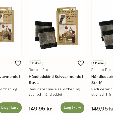
1
Pakke
1
Pakke
Bamboo Pro
Bamboo Pro
vvarmende |
Håndledsbind Selvvarmende |
Håndledsbi
Str. L
Str. M
 ømhed, og
Reducerer hævelse, ømhed, og
Reducerer h
.
stivhed i håndleddet.
stivhed i hån
Læg i kurv
149,95 kr
Læg i kurv
149,95 k