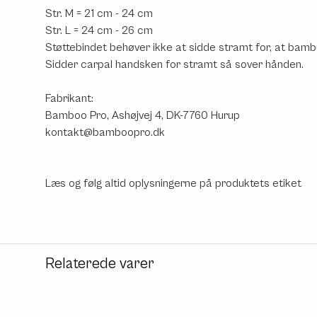
Str. M = 21 cm - 24 cm
Str. L = 24 cm - 26 cm
Støttebindet behøver ikke at sidde stramt for, at bambus
Sidder carpal handsken for stramt så sover hånden.
Fabrikant:
Bamboo Pro, Ashøjvej 4, DK-7760 Hurup
kontakt@bamboopro.dk
Læs og følg altid oplysningerne på produktets etiket
Relaterede varer