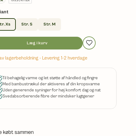
199,95 kr/stk
iant
tr. Xs
Str. S
Str. M
Læg i kurv
av lagerbeholdning
- Levering 1-2 hverdage
Til behagelig varme og let støtte af håndled og fingre
Med bambustrækul der aktiveres af din kropsvarme
Uden generende syninger for høj komfort dag og nat
Svedabsorberende fibre der mindsker lugtgener
e købt sammen