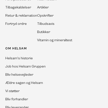
Tilbagekaldelser
Artikler
Retur & reklamation
Opskrifter
Fortryd ordre
Tilbudsavis
Butikker
Vitamin og mineraltest
OM HELSAM
Helsam's historie
Job hos Helsam Gruppen
Bliv helsevejleder
Ældre sagen og Helsam
Vi støtter
Bliv forhandler
Bliv leverandør