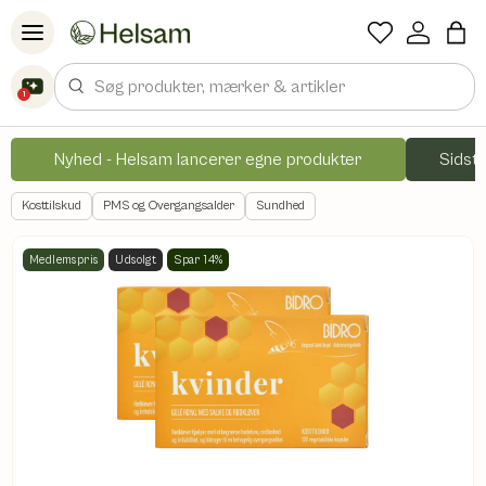
Spring til indhold
Søg
1
Nyhed - Helsam lancerer egne produkter
Sidste
Kosttilskud
PMS og Overgangsalder
Sundhed
Medlemspris
Udsolgt
Spar 14%