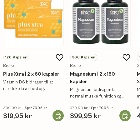
120
Kapsler
360
Kapsler
Bidro
Bidro
S
Plus Xtra | 2 x 60 kapsler
Magnesium | 2 x 180
M
kapsler
2
Vitamin B6 bidrager til at
mindske træthed og
Magnesium bidrager til
M
udmattelse
normal muskelfunktion og
m
mindske træthed og
u
399,90 kr
|
479,90 kr
|
6
Spar 79,95 kr
Spar 79,95 kr
udmattelse.
Læg i kurv
Læg i ku
319,95 kr
399,95 kr