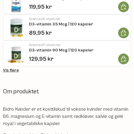
Læg i k
119,95 kr
Grønne dfi vitaminer
D3-vitamin 35 Mcg | 120 kapsler
Læg i k
89,95 kr
Grønne dfi vitaminer
D3-vitamin 90 Mcg | 120 kapsler
Læg i k
129,95 kr
Vis flere
Om produktet
Bidro Kvinder er et kosttilskud til voksne kvinder med vitamin
B6, magnesium og E-vitamin samt rødkløver, salvie og gelé
royal i vegetabilske kapsler.