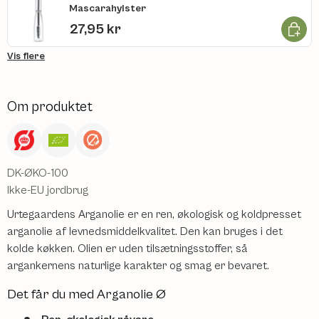
Mascarahylster
Læg i k
27,95 kr
Vis flere
Om produktet
DK-ØKO-100
Ikke-EU jordbrug
Urtegaardens Arganolie er en ren, økologisk og koldpresset
arganolie af levnedsmiddelkvalitet. Den kan bruges i det
kolde køkken. Olien er uden tilsætningsstoffer, så
argankernens naturlige karakter og smag er bevaret.
Det får du med Arganolie Ø