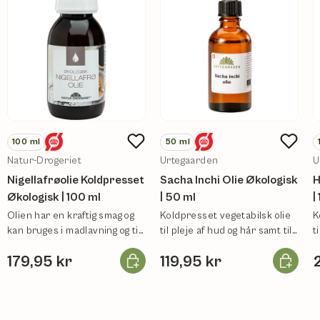
100
ml
50
ml
Natur-Drogeriet
Urtegaarden
U
Nigellafrøolie Koldpresset
Sacha Inchi Olie Økologisk
H
Økologisk | 100 ml
| 50 ml
|
Olien har en kraftig smag og
Koldpresset vegetabilsk olie
K
kan bruges i madlavning og til
til pleje af hud og hår samt til
t
huden.
fødevarer.
f
Læg i kurv
Læg i ku
179,95 kr
119,95 kr