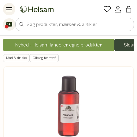
Spring til indhold
Søg
1
Nyhed - Helsam lancerer egne produkter
Sidste
Mad & drikke
Olie og fedtstof