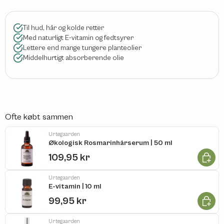
Til hud, hår og kolde retter
Med naturligt E-vitamin og fedtsyrer
Lettere end mange tungere planteolier
Middelhurtigt absorberende olie
Ofte købt sammen
Urtegaarden
Økologisk Rosmarinhårserum | 50 ml
Læg i k
109,95 kr
Urtegaarden
E-vitamin | 10 ml
Læg i k
99,95 kr
Urtegaarden