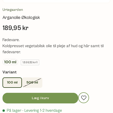
Urtegaarden
Arganolie Økologisk
189,95 kr
Fødevare.
Koldpresset vegetabilsk olie til pleje af hud og hår samt til
fødevarer.
100
ml
1.899,50 kr/l
Variant
100 ml
500 ml
Læg i kurv
På lager
- Levering 1-2 hverdage