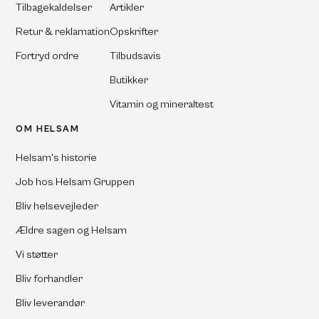
Tilbagekaldelser
Artikler
Retur & reklamation
Opskrifter
Fortryd ordre
Tilbudsavis
Butikker
Vitamin og mineraltest
OM HELSAM
Helsam's historie
Job hos Helsam Gruppen
Bliv helsevejleder
Ældre sagen og Helsam
Vi støtter
Bliv forhandler
Bliv leverandør