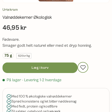
Urtekram
Valnøddekerner Økologisk
46,95 kr
Fødevare.
Smager godt helt naturel eller med et dryp honning.
75
g
626 kr/kg
Læg i kurv
På lager
- Levering 1-2 hverdage
Med 100 % økologiske valnøddekerner
Sprød konsistens og let bitter nøddesmag
Med fedt, protein og kostfibre
Til salater, ostebord og bagværk