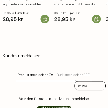
e
krydrede cashewnødder.
snack - nænsomt tilsmagt i
vores produktion i Danmark.
36,95 kr
|
36,95 kr
|
Spar 8 kr
Spar 8 kr
Læg i kurv
Læg i ku
28,95 kr
28,95 kr
Kundeanmeldelser
Produktanmeldelser (0)
Butikanmeldelser (133)
Sort reviews by
Vær den første til at skrive en anmeldelse