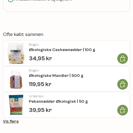
Ofte købt sammen
Biogan
Økologiske Cashewnødder | 100 g
Læg i k
34,95 kr
Biogan
Økologiske Mandler | 500 g
Læg i k
119,95 kr
Urtekram
Pekannødder Økologisk | 50 g
Læg i k
39,95 kr
Vis flere