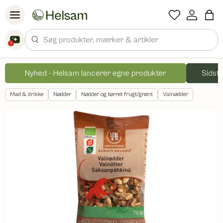
Spring til indhold
Søg
1
Nyhed - Helsam lancerer egne produkter
Sidste
Mad & drikke
Nødder
Nødder og tørret frugt/grønt
Valnødder