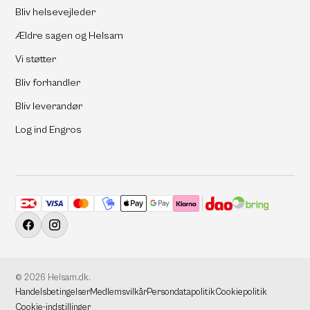
Bliv helsevejleder
Ældre sagen og Helsam
Vi støtter
Bliv forhandler
Bliv leverandør
Log ind Engros
Accepterede betalingsmetoder
Facebook
Instagram
© 2026
Helsam.dk
.
Handelsbetingelser
Medlemsvilkår
Persondatapolitik
Cookiepolitik
Cookie-indstillinger