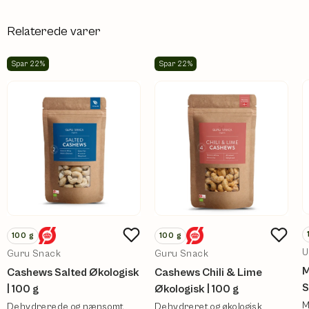
Relaterede varer
Spar 22%
Spar 22%
100
g
100
g
U
Guru Snack
Guru Snack
M
Cashews Salted Økologisk
Cashews Chili & Lime
S
| 100 g
Økologisk | 100 g
M
Dehydrerede og nænsomt
Dehydreret og økologisk