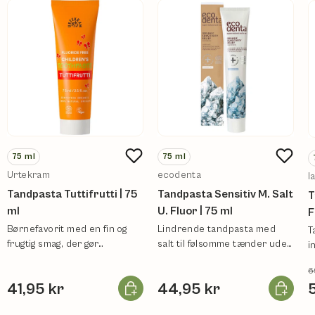
75
ml
75
ml
Urtekram
ecodenta
l
Tandpasta Tuttifrutti | 75
Tandpasta Sensitiv M. Salt
T
ml
U. Fluor | 75 ml
F
Børnefavorit med en fin og
Lindrende tandpasta med
T
frugtig smag, der gør
salt til følsomme tænder uden
i
tandbørstningen til en leg.
fluor.
6
Læg i kurv
Læg i ku
41,95 kr
44,95 kr
5