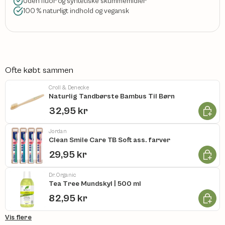
Uden fluor og syntetiske skummemidler
100 % naturligt indhold og vegansk
Ofte købt sammen
Croll & Denecke
Naturlig Tandbørste Bambus Til Børn
Læg i k
32,95 kr
Jordan
Clean Smile Care TB Soft ass. farver
Læg i k
29,95 kr
Dr. Organic
Tea Tree Mundskyl | 500 ml
Læg i k
82,95 kr
Vis flere