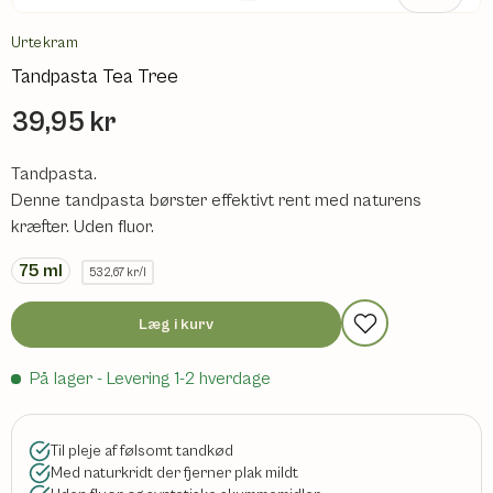
Urtekram
Tandpasta Tea Tree
39,95 kr
Tandpasta.
Denne tandpasta børster effektivt rent med naturens
kræfter. Uden fluor.
75
ml
532,67 kr/l
Læg i kurv
På lager
- Levering 1-2 hverdage
Til pleje af følsomt tandkød
Med naturkridt der fjerner plak mildt