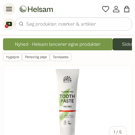
Spring til indhold
Søg
1
Nyhed - Helsam lancerer egne produkter
Sidste
Hygiejne
Personlig pleje
Tandpasta
af
1
/
5