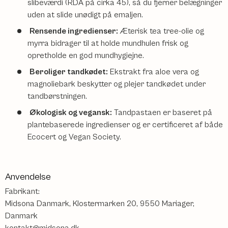
slibeværdi (RDA på cirka 45), så du fjerner belægninger
uden at slide unødigt på emaljen.
Rensende ingredienser:
Æterisk tea tree-olie og
myrra bidrager til at holde mundhulen frisk og
opretholde en god mundhygiejne.
Beroliger tandkødet:
Ekstrakt fra aloe vera og
magnoliebark beskytter og plejer tandkødet under
tandbørstningen.
Økologisk og vegansk:
Tandpastaen er baseret på
plantebaserede ingredienser og er certificeret af både
Ecocert og Vegan Society.
Anvendelse
Fabrikant:
Midsona Danmark, Klostermarken 20, 9550 Mariager,
Danmark
kontakt@midsona.dk