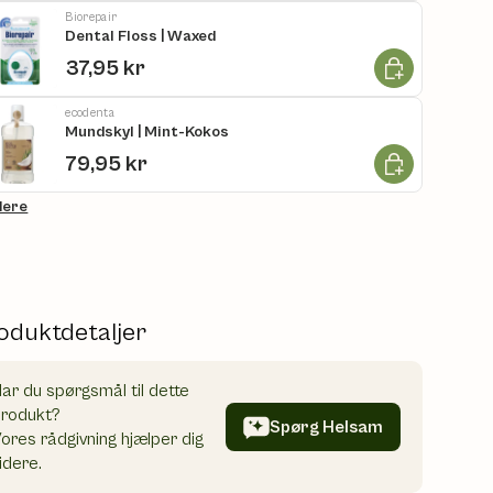
Biorepair
Dental Floss | Waxed
Læg i kurv
37,95 kr
ecodenta
Mundskyl | Mint-Kokos
Læg i kurv
79,95 kr
flere
oduktdetaljer
ar du spørgsmål til dette
produkt?
Spørg Helsam
ores rådgivning hjælper dig
idere.