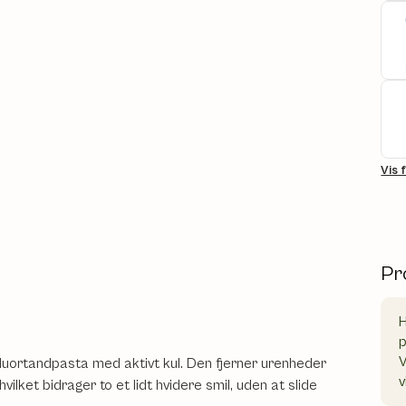
Vis 
Pr
H
V
luortandpasta med aktivt kul. Den fjerner urenheder
v
lket bidrager to et lidt hvidere smil, uden at slide