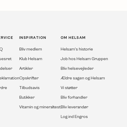
ERVICE
INSPIRATION
OM HELSAM
AQ
Bliv medlem
Helsam's historie
sesret
Klub Helsam
Job hos Helsam Gruppen
ldelser
Artikler
Bliv helsevejleder
eklamation
Opskrifter
Ældre sagen og Helsam
rdre
Tilbudsavis
Vi støtter
Butikker
Bliv forhandler
Vitamin og mineraltest
Bliv leverandør
Log ind Engros