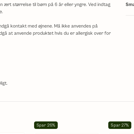
Sma
ært størrelse til børn på 6 år eller yngre. Ved indtag
e.
. Undgå kontakt med øjnene. Må ikke anvendes på
Undgå at anvende produktet hvis du er allergisk over for
igt.
Spar 26%
Spar 27%