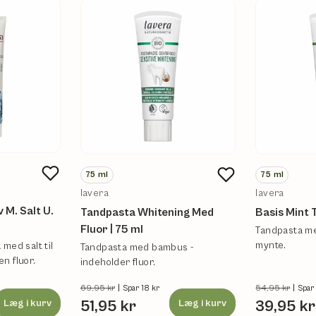
75
ml
75
ml
lavera
lavera
 M. Salt U.
Tandpasta Whitening Med
Basis Mint 
Fluor | 75 ml
Tandpasta med
mynte.
med salt til
Tandpasta med bambus -
n fluor.
indeholder fluor.
69,95 kr
|
54,95 kr
|
Spar 18 kr
Spar
Læg i kurv
51,95 kr
Læg i kurv
39,95 kr