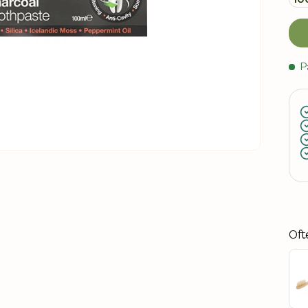
P
Oft