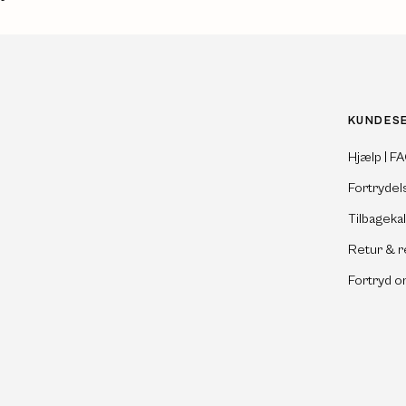
KUNDES
Hjælp | F
Fortrydel
Tilbageka
Retur & r
Fortryd o