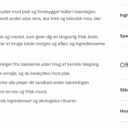
ytter mod plak og forebygger huller i hverdagen.
Ing
ndt andet aloe vera, tea tree og islandsk mos, der
Spe
e og mentol, som giver dig en langvarig frisk ånde.
rar at bruge både morgen og aften, og ingredienserne
Of
ninger fra tænderne uden brug af kemisk blegning.
n emalje, og du beskyttes mod plak.
ree olie plejer dit tandkød under børstningen.
Sli
or en ren og frisk mund.
e ingredienser og økologiske råvarer.
Hvo