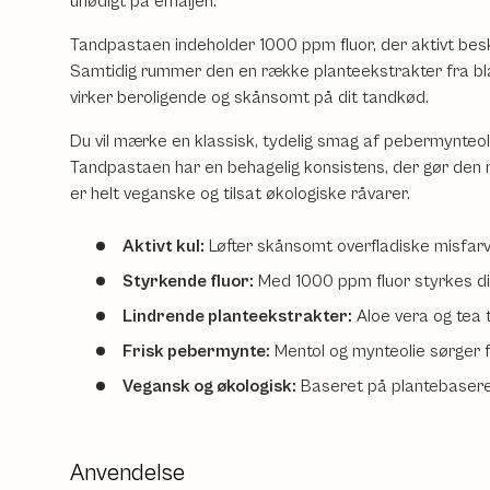
unødigt på emaljen.
Tandpastaen indeholder 1000 ppm fluor, der aktivt besk
Samtidig rummer den en række planteekstrakter fra bla
virker beroligende og skånsomt på dit tandkød.
Du vil mærke en klassisk, tydelig smag af pebermynteoli
Tandpastaen har en behagelig konsistens, der gør den 
er helt veganske og tilsat økologiske råvarer.
Aktivt kul:
Løfter skånsomt overfladiske misfarv
Styrkende fluor:
Med 1000 ppm fluor styrkes di
Lindrende planteekstrakter:
Aloe vera og tea t
Frisk pebermynte:
Mentol og mynteolie sørger f
Vegansk og økologisk:
Baseret på plantebasered
Anvendelse