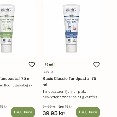
75
m
75
ml
Urte
lavera
Tand
Tandpasta | 75 ml
Basis Classic Tandpasta | 75
ml
ml
 fluor og økologisk
Tandp
Tandpastaen fjerner plak,
besky
beskytter tænderne og giver frisk
Vegan
ånde.
54,95 kr
|
 15 kr
Spar 15 kr
Læg i kurv
39,95 kr
Læg i kurv
39,