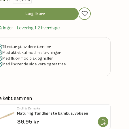
629,50 kr/l
Læg i kurv
å lager
- Levering 1-2 hverdage
Til naturligt hvidere tænder
Med aktivt kul mod misfarvninger
Med fluor mod plak og huller
Med lindrende aloe vera og tea tree
e købt sammen
Croll & Denecke
Naturlig Tandbørste bambus, voksen
Læg i kurv
36,95 kr