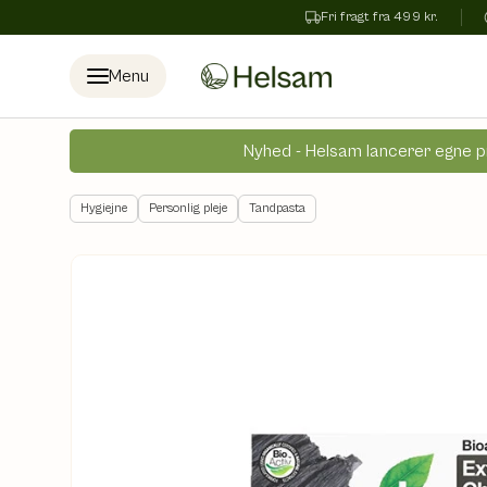
Fri fragt fra 499 kr.
Spring til indhold
Menu
Nyhed - Helsam lancerer egne p
Hygiejne
Personlig pleje
Tandpasta