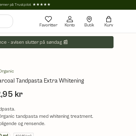
tjerner på Trustpilot ★★★★★
Favoritter
Konto
Butik
Kurv
ce - avisen slutter på søndag 📰
Organic
rcoal Tandpasta Extra Whitening
,95 kr
dpasta.
Organic tandpasta med whitening treatment.
oligende og rensende.
0
ml