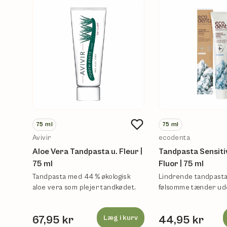
75
ml
75
ml
Avivir
ecodenta
Aloe Vera Tandpasta u. Fleur |
Tandpasta Sensitiv
75 ml
Fluor | 75 ml
Tandpasta med 44 % økologisk
Lindrende tandpasta 
aloe vera som plejer tandkødet.
følsomme tænder ude
67,95 kr
Læg i kurv
44,95 kr