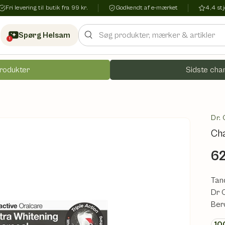
Fri levering til butik fra 99 kr.
Godkendt af e-mærket
4,4 s
Søg
Spørg Helsam
1
rodukter
Sidste chan
Dr. 
Cha
62
Tan
Dr 
Ber
10