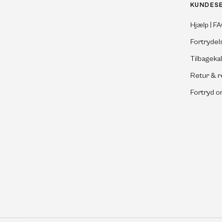
KUNDES
Hjælp | F
Fortrydel
Tilbageka
Retur & r
Fortryd o