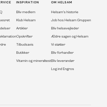
ERVICE
INSPIRATION
OM HELSAM
AQ
Bliv medlem
Helsam's historie
sesret
Klub Helsam
Job hos Helsam Gruppen
ldelser
Artikler
Bliv helsevejleder
eklamation
Opskrifter
Ældre sagen og Helsam
rdre
Tilbudsavis
Vi støtter
Butikker
Bliv forhandler
Vitamin og mineraltest
Bliv leverandør
Log ind Engros