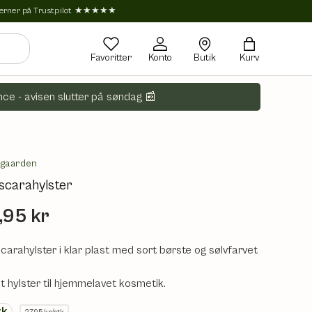
tjerner på Trustpilot ★★★★★
Favoritter
Konto
Butik
Kurv
ce - avisen slutter på søndag 📰
egaarden
scarahylster
,95 kr
carahylster i klar plast med sort børste og sølvfarvet
t hylster til hjemmelavet kosmetik.
tk