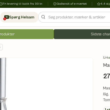
Fri levering til butik fra 99 kr.
Godkendt af e-mærket
4,4 s
Søg
Spørg Helsam
1
rodukter
Sidste chan
s
Urt
Ma
27
Mas
låg.
Tom
1
s