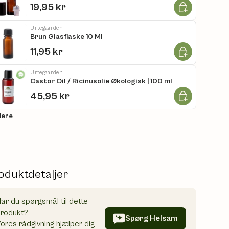
Læg i kurv
19,95 kr
Urtegaarden
Brun Glasflaske 10 Ml
Læg i kurv
11,95 kr
Urtegaarden
Castor Oil / Ricinusolie Økologisk | 100 ml
Læg i kurv
45,95 kr
flere
oduktdetaljer
ar du spørgsmål til dette
produkt?
Spørg Helsam
ores rådgivning hjælper dig