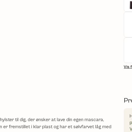
Vis 
Pr
H
ylster til dig, der ønsker at lave din egen mascara,
er fremstillet i klar plast og har et sølvfarvet låg med
V