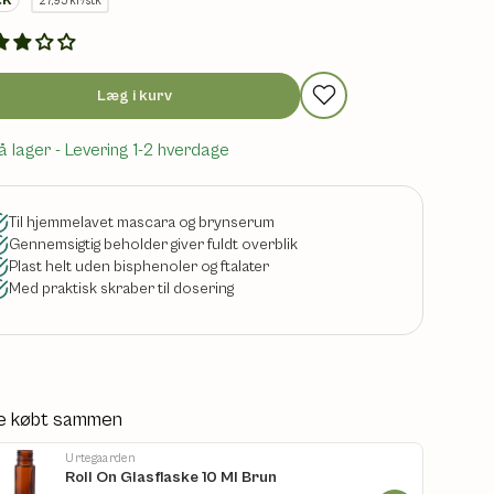
27,95 kr/stk
Læg i kurv
å lager
- Levering 1-2 hverdage
Til hjemmelavet mascara og brynserum
Gennemsigtig beholder giver fuldt overblik
Plast helt uden bisphenoler og ftalater
Med praktisk skraber til dosering
e købt sammen
Urtegaarden
Roll On Glasflaske 10 Ml Brun