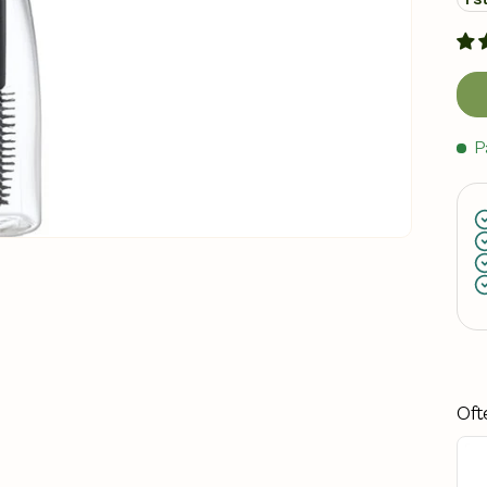
P
Oft