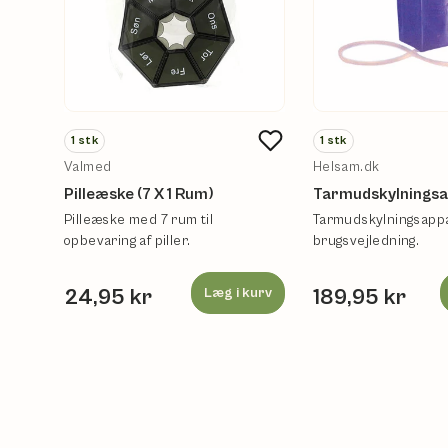
1
stk
1
stk
Valmed
Helsam.dk
Pilleæske (7 X 1 Rum)
Tarmudskylnings
Pilleæske med 7 rum til
Tarmudskylningsapp
opbevaring af piller.
brugsvejledning.
24,95 kr
Læg i kurv
189,95 kr