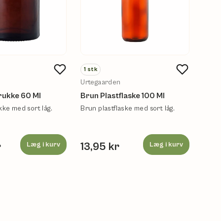
1
stk
1
stk
Urtegaarden
Hels
rukke 60 Ml
Brun Plastflaske 100 Ml
Pill
kke med sort låg.
Brun plastflaske med sort låg.
Pilleæ
r
Læg i kurv
13,95 kr
Læg i kurv
34,