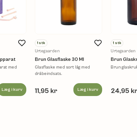
1
stk
1
stk
Urtegaarden
Urtegaarden
apparat
Brun Glasflaske 30 Ml
Brun Glask
arat med
Glasflaske med sort låg med
Brun glaskru
dråbeindsats.
Læg i kurv
11,95 kr
Læg i kurv
24,95 k