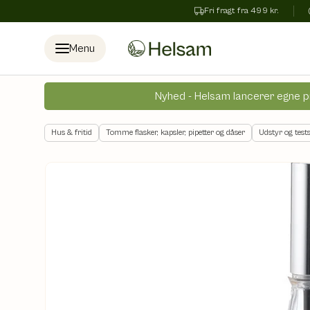
Fri fragt fra 499 kr.
Spring til indhold
Menu
Nyhed - Helsam lancerer egne p
Hus & fritid
Tomme flasker, kapsler, pipetter og dåser
Udstyr og test