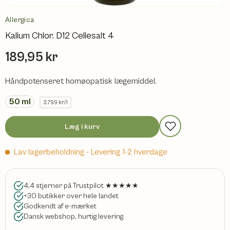
Allergica
Kalium Chlor. D12 Cellesalt 4
189,95 kr
Håndpotenseret homøopatisk lægemiddel.
50
ml
3.799 kr/l
Læg i kurv
Lav lagerbeholdning
- Levering 1-2 hverdage
4,4 stjerner på Trustpilot ★★★★★
+30 butikker over hele landet
Godkendt af e-mærket
Dansk webshop, hurtig levering