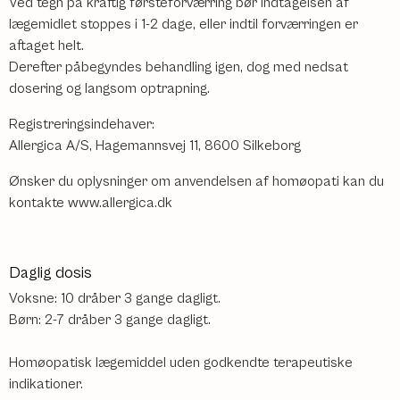
Ved tegn på kraftig førsteforværring bør indtagelsen af
lægemidlet stoppes i 1-2 dage, eller indtil forværringen er
aftaget helt.
Derefter påbegyndes behandling igen, dog med nedsat
dosering og langsom optrapning.
Registreringsindehaver:
Allergica A/S, Hagemannsvej 11, 8600 Silkeborg
Ønsker du oplysninger om anvendelsen af homøopati kan du
kontakte www.allergica.dk
Daglig dosis
Voksne: 10 dråber 3 gange dagligt.
Børn: 2-7 dråber 3 gange dagligt.
Homøopatisk lægemiddel uden godkendte terapeutiske
indikationer.