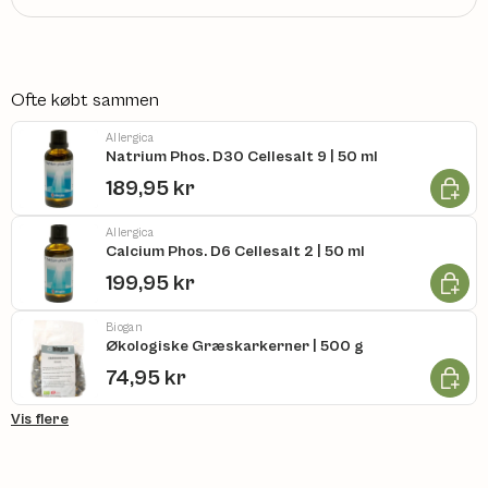
Ofte købt sammen
Allergica
Natrium Phos. D30 Cellesalt 9 | 50 ml
Læg i k
189,95 kr
Allergica
Calcium Phos. D6 Cellesalt 2 | 50 ml
Læg i k
199,95 kr
Biogan
Økologiske Græskarkerner | 500 g
Læg i k
74,95 kr
Vis flere