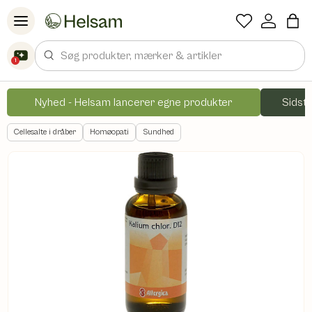
Spring til indhold
Søg
1
Nyhed - Helsam lancerer egne produkter
Sidste
Cellesalte i dråber
Homøopati
Sundhed