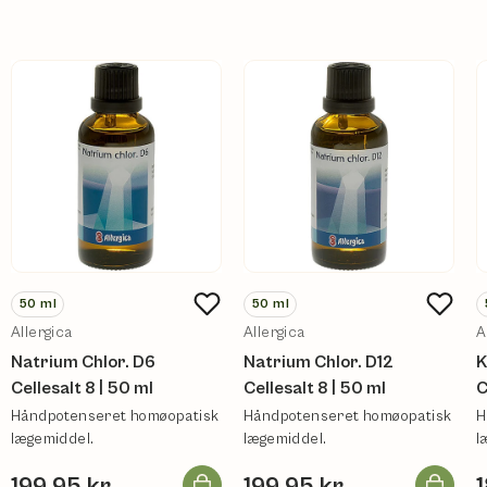
50
ml
50
ml
Allergica
Allergica
A
Natrium Chlor. D6
Natrium Chlor. D12
K
Cellesalt 8 | 50 ml
Cellesalt 8 | 50 ml
C
Håndpotenseret homøopatisk
Håndpotenseret homøopatisk
H
lægemiddel.
lægemiddel.
l
Læg i kurv
Læg i ku
199,95 kr
199,95 kr