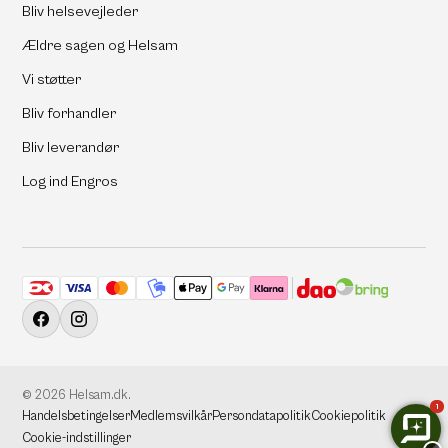
Bliv helsevejleder
Ældre sagen og Helsam
Vi støtter
Bliv forhandler
Bliv leverandør
Log ind Engros
Accepterede betalingsmetoder
Facebook
Instagram
© 2026
Helsam.dk
.
1
Handelsbetingelser
Medlemsvilkår
Persondatapolitik
Cookiepolitik
Cookie-indstillinger