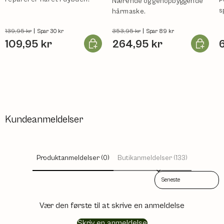
Nærende og genopbyggende
s
hårmaske.
139,95 kr
|
353,95 kr
|
Spar 30 kr
Spar 89 kr
Læg i kurv
Læg i ku
109,95 kr
264,95 kr
Kundeanmeldelser
Produktanmeldelser (0)
Butikanmeldelser (133)
Sort reviews by
Vær den første til at skrive en anmeldelse
Skriv en anmeldelse