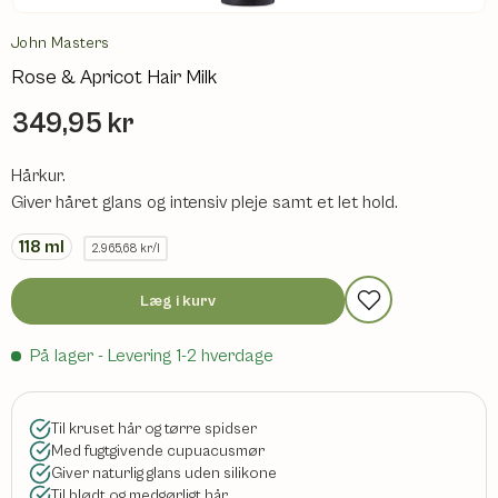
John Masters
Rose & Apricot Hair Milk
349,95 kr
Hårkur.
Giver håret glans og intensiv pleje samt et let hold.
118
ml
2.965,68 kr/l
Læg i kurv
På lager
- Levering 1-2 hverdage
Til kruset hår og tørre spidser
Med fugtgivende cupuacusmør
Giver naturlig glans uden silikone
Til blødt og medgørligt hår