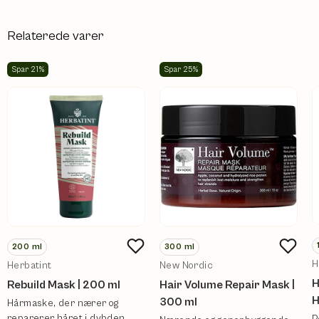
Relaterede varer
Spar 21%
Spar 25%
200
ml
300
ml
H
Herbatint
New Nordic
H
Rebuild Mask | 200 ml
Hair Volume Repair Mask |
H
300 ml
Hårmaske, der nærer og
reparerer håret i dybden.
P