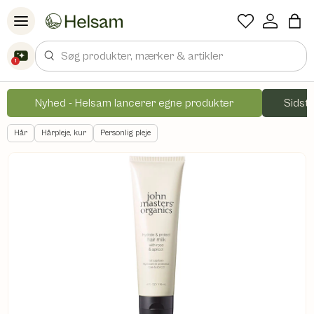
Spring til indhold
Søg
1
Nyhed - Helsam lancerer egne produkter
Sidste
Hår
Hårpleje, kur
Personlig pleje