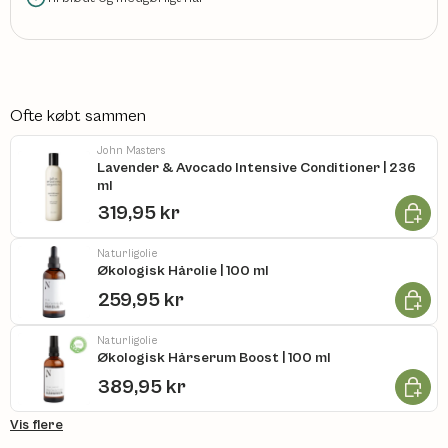
Ofte købt sammen
John Masters
Lavender & Avocado Intensive Conditioner | 236
ml
Læg i k
319,95 kr
Naturligolie
Økologisk Hårolie | 100 ml
Læg i k
259,95 kr
Naturligolie
Økologisk Hårserum Boost | 100 ml
Læg i k
389,95 kr
Vis flere