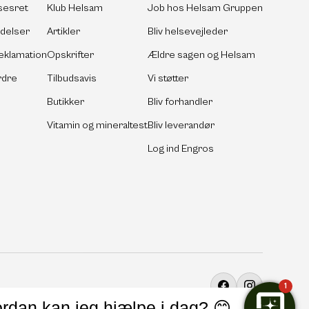
sesret
Klub Helsam
Job hos Helsam Gruppen
ldelser
Artikler
Bliv helsevejleder
eklamation
Opskrifter
Ældre sagen og Helsam
rdre
Tilbudsavis
Vi støtter
Butikker
Bliv forhandler
Vitamin og mineraltest
Bliv leverandør
Log ind Engros
1
Facebook
Instagram
rdan kan jeg hjælpe i dag? 😊