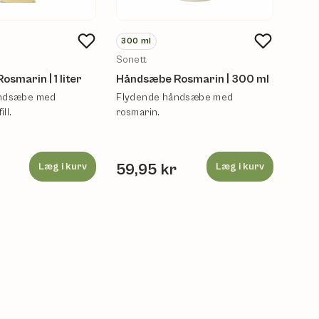
300
ml
300
Sonett
Sone
smarin | 1 liter
Håndsæbe Rosmarin | 300 ml
Hånd
åndsæbe med
Flydende håndsæbe med
Flyd
ll.
rosmarin.
r
Læg i kurv
59,95 kr
Læg i kurv
59,