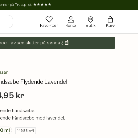
tjerner på Trustpilot ★★★★★
Favoritter
Konto
Butik
Kurv
ce - avisen slutter på søndag 📰
asan
ndsæbe Flydende Lavendel
,95 kr
dende håndsæbe.
dende håndsæbe med lavendel.
00
ml
149,83 kr/l