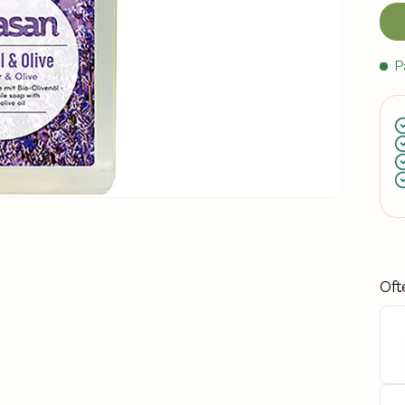
P
Oft