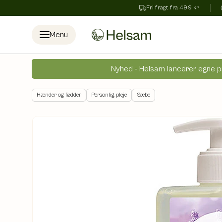
Fri fragt fra 499 kr.
Spring til indhold
Menu
Nyhed - Helsam lancerer egne p
Hænder og fødder
Personlig pleje
Sæbe