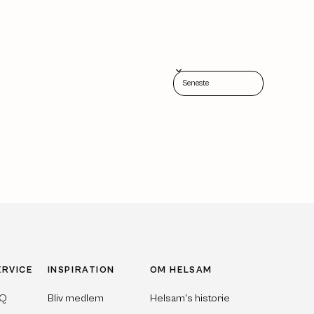
Sort reviews by
ERVICE
INSPIRATION
OM HELSAM
AQ
Bliv medlem
Helsam's historie