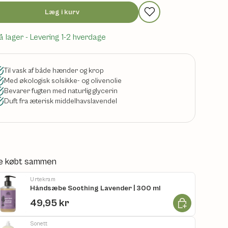
Læg i kurv
å lager
- Levering 1-2 hverdage
Til vask af både hænder og krop
Med økologisk solsikke- og olivenolie
Bevarer fugten med naturlig glycerin
Duft fra æterisk middelhavslavendel
e købt sammen
Urtekram
Håndsæbe Soothing Lavender | 300 ml
Læg i kurv
49,95 kr
Sonett