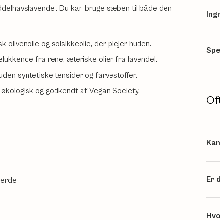
middelhavslavendel. Du kan bruge sæben til både den
Ing
 olivenolie og solsikkeolie, der plejer huden.
Spe
kkende fra rene, æteriske olier fra lavendel.
den syntetiske tensider og farvestoffer.
t økologisk og godkendt af Vegan Society.
Of
Kan
Er 
berde
Hvo