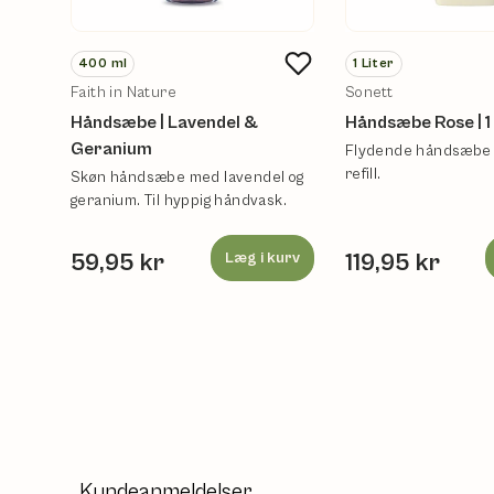
400
ml
1
Liter
Faith in Nature
Sonett
Håndsæbe | Lavendel &
Håndsæbe Rose | 1 
Geranium
Flydende håndsæbe 
refill.
Skøn håndsæbe med lavendel og
geranium. Til hyppig håndvask.
59,95 kr
Læg i kurv
119,95 kr
Kundeanmeldelser