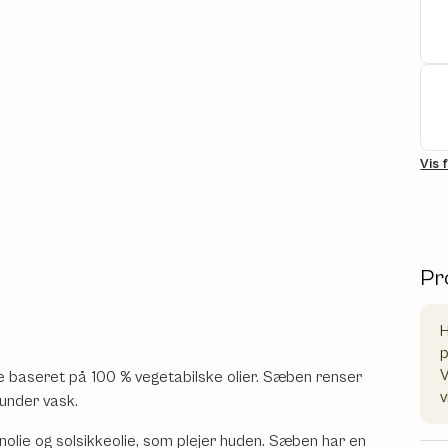
Vis 
Pr
H
V
baseret på 100 % vegetabilske olier. Sæben renser
v
under vask.
nolie og solsikkeolie, som plejer huden. Sæben har en