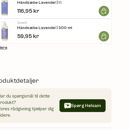
Håndsæbe Lavendel | 1 l
Læg i kurv
116,95 kr
Sonett
Håndsæbe Lavendel | 300 ml
Læg i kurv
59,95 kr
flere
oduktdetaljer
ar du spørgsmål til dette
produkt?
Spørg Helsam
ores rådgivning hjælper dig
idere.