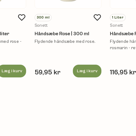
300
ml
1
Liter
Sonett
Sonett
liter
Håndsæbe Rose | 300 ml
Håndsæbe Ro
med rose -
Flydende håndsæbe med rose.
Flydende h
rosmarin - refi
Læg i kurv
59,95 kr
Læg i kurv
116,95 k