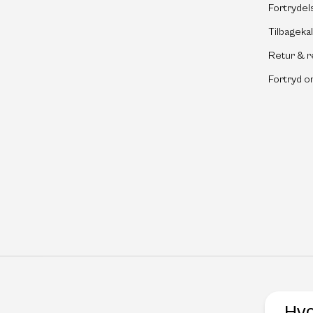
Fortrydel
Tilbageka
Retur & r
Fortryd o
Hvo