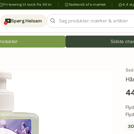
Fri levering til butik fra 99 kr.
Godkendt af e-mærket
4,4 s
Søg
Spørg Helsam
1
rodukter
Sidste chan
Sod
Hå
44
Fly
Fly
3