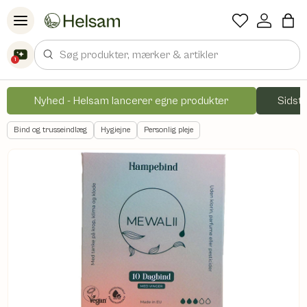
Spring til indhold
Søg
1
Nyhed - Helsam lancerer egne produkter
Sidste
Bind og trusseindlæg
Hygiejne
Personlig pleje