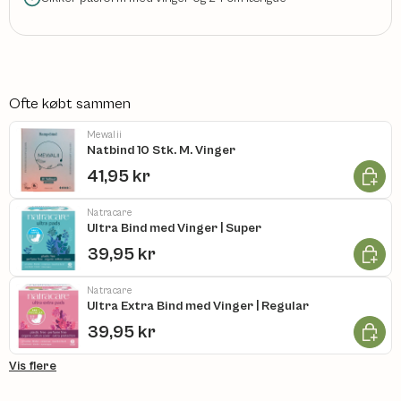
Ofte købt sammen
Mewalii
Natbind 10 Stk. M. Vinger
Læg i k
41,95 kr
Natracare
Ultra Bind med Vinger | Super
Læg i k
39,95 kr
Natracare
Ultra Extra Bind med Vinger | Regular
Læg i k
39,95 kr
Vis flere