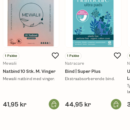
1
Pakke
1
Pakke
Mewalii
Natracare
N
Natbind 10 Stk. M. Vinger
Bind | Super Plus
U
L
Mewalii natbind med vinger.
Ekstraabsorberende bind.
T
l
Læg i kurv
Læg i ku
41,95 kr
44,95 kr