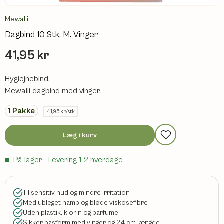
Mewalii
Dagbind 10 Stk. M. Vinger
41,95 kr
Hygiejnebind.
Mewalii dagbind med vinger.
1
Pakke
41,95 kr/stk
Læg i kurv
På lager
- Levering 1-2 hverdage
Til sensitiv hud og mindre irritation
Med ubleget hamp og bløde viskosefibre
Uden plastik, klorin og parfume
Sikker pasform med vinger og 24 cm længde