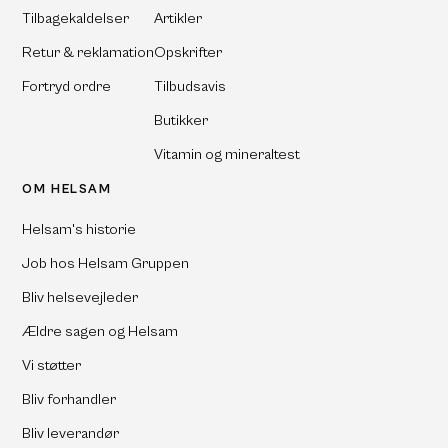
Tilbagekaldelser
Artikler
Retur & reklamation
Opskrifter
Fortryd ordre
Tilbudsavis
Butikker
Vitamin og mineraltest
OM HELSAM
Helsam's historie
Job hos Helsam Gruppen
Bliv helsevejleder
Ældre sagen og Helsam
Vi støtter
Bliv forhandler
Bliv leverandør