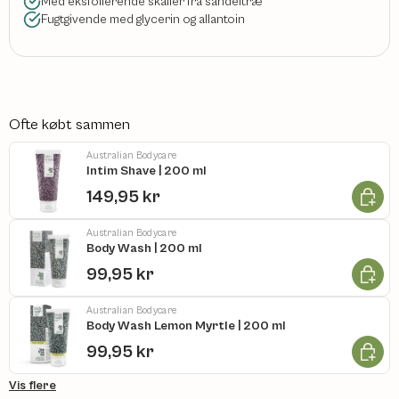
Med eksfolierende skaller fra sandeltræ
Fugtgivende med glycerin og allantoin
Ofte købt sammen
Australian Bodycare
Intim Shave | 200 ml
Læg i k
149,95 kr
Australian Bodycare
Body Wash | 200 ml
Læg i k
99,95 kr
Australian Bodycare
Body Wash Lemon Myrtle | 200 ml
Læg i k
99,95 kr
Vis flere