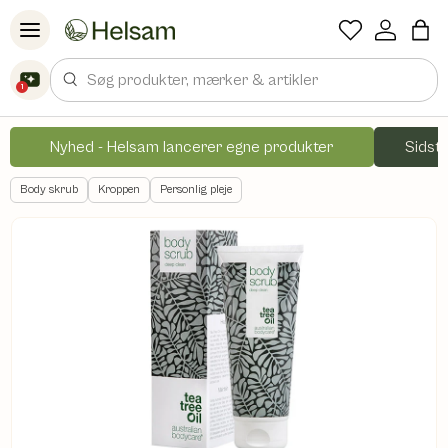
Spring til indhold
Søg
1
Nyhed - Helsam lancerer egne produkter
Sidste
Body skrub
Kroppen
Personlig pleje