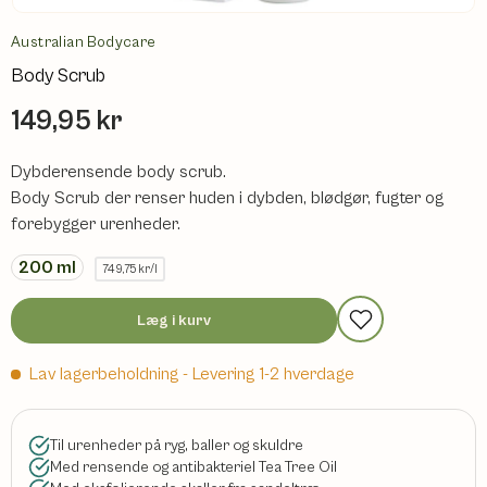
Australian Bodycare
Body Scrub
149,95 kr
Dybderensende body scrub.
Body Scrub der renser huden i dybden, blødgør, fugter og
forebygger urenheder.
200
ml
749,75 kr/l
Læg i kurv
Lav lagerbeholdning
- Levering 1-2 hverdage
Til urenheder på ryg, baller og skuldre
Med rensende og antibakteriel Tea Tree Oil