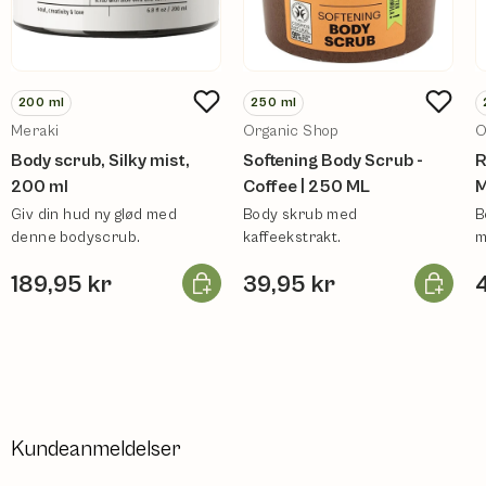
200
ml
250
ml
Meraki
Organic Shop
O
Body scrub, Silky mist,
Softening Body Scrub -
R
200 ml
Coffee | 250 ML
M
Giv din hud ny glød med
Body skrub med
B
denne bodyscrub.
kaffeekstrakt.
m
Læg i kurv
Læg i ku
189,95 kr
39,95 kr
Kundeanmeldelser