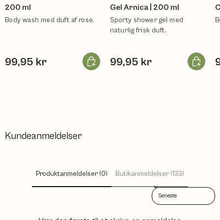
200 ml
Gel Arnica | 200 ml
C
Body wash med duft af rose.
Sporty shower gel med
B
naturlig frisk duft.
Læg i kurv
Læg i ku
99,95 kr
99,95 kr
Kundeanmeldelser
Produktanmeldelser (0)
Butikanmeldelser (133)
Sort reviews by