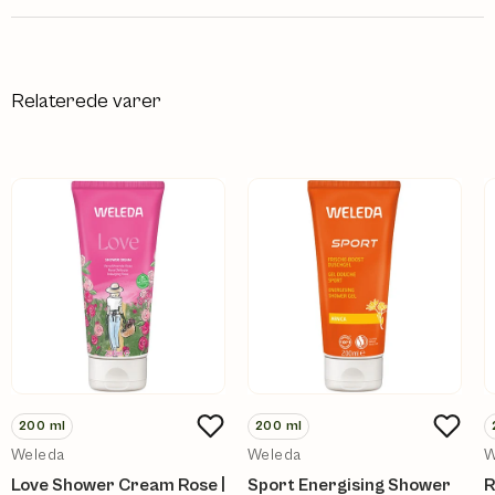
Relaterede varer
200
ml
200
ml
Weleda
Weleda
W
Love Shower Cream Rose |
Sport Energising Shower
R