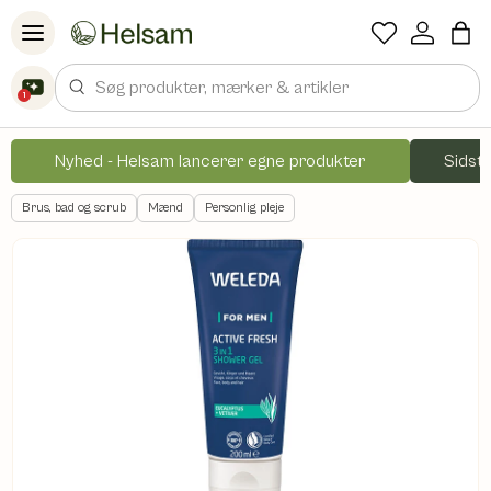
Spring til indhold
Søg
1
Nyhed - Helsam lancerer egne produkter
Sidste
Brus, bad og scrub
Mænd
Personlig pleje