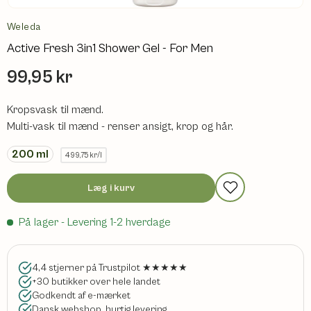
Weleda
Active Fresh 3in1 Shower Gel - For Men
99,95 kr
Kropsvask til mænd.
Multi-vask til mænd - renser ansigt, krop og hår.
200
ml
499,75 kr/l
Læg i kurv
På lager
- Levering 1-2 hverdage
4,4 stjerner på Trustpilot ★★★★★
+30 butikker over hele landet
Godkendt af e-mærket
Dansk webshop, hurtig levering