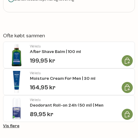
Ofte købt sammen
Weleda
After Shave Balm | 100 ml
Læg i k
199,95 kr
Weleda
Moisture Cream For Men | 30 ml
Læg i k
164,95 kr
Weleda
Deodorant Roll-on 24h (50 ml) | Men
Læg i k
89,95 kr
Vis flere