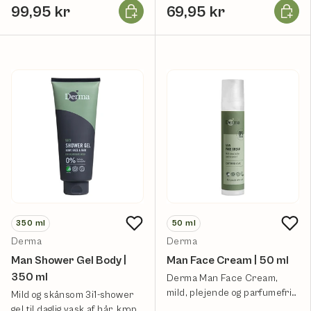
Læg i kurv
Læg i k
99,95 kr
69,95 kr
350
ml
50
ml
Derma
Derma
Man Shower Gel Body |
Man Face Cream | 50 ml
350 ml
Derma Man Face Cream,
mild, plejende og parfumefri
Mild og skånsom 3i1-shower
ansigtscreme.
gel til daglig vask af hår, krop