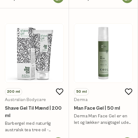
200
ml
50
ml
Australian Bodycare
Derma
Shave Gel Til Mænd | 200
Man Face Gel | 50 ml
ml
Derma Man Face Gel er en
let og lækker ansigtsgel uden
Barbergel med naturlig
olie.
australsk tea tree oil -
specielt til mænd.