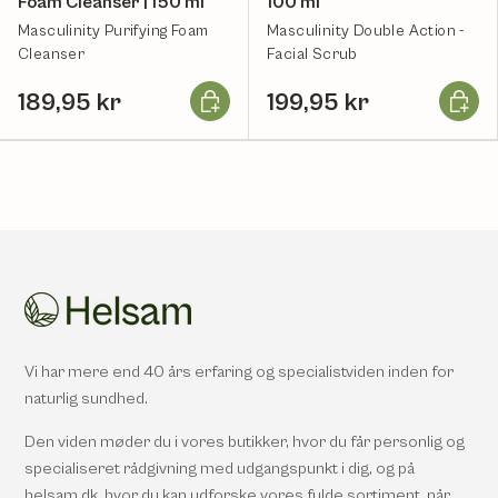
Foam Cleanser | 150 ml
100 ml
Masculinity Purifying Foam
Masculinity Double Action -
Cleanser
Facial Scrub
Læg i kurv
Læg i k
189,95 kr
199,95 kr
Vi har mere end 40 års erfaring og specialistviden inden for
naturlig sundhed.
Den viden møder du i vores butikker, hvor du får personlig og
specialiseret rådgivning med udgangspunkt i dig, og på
helsam.dk, hvor du kan udforske vores fulde sortiment, når