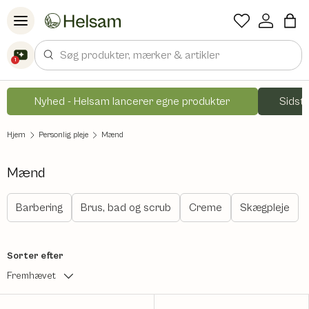
Spring til indhold
Søg
1
Nyhed - Helsam lancerer egne produkter
Sidste
Hjem
Personlig pleje
Mænd
Mænd
Barbering
Brus, bad og scrub
Creme
Skægpleje
Sorter efter
Fremhævet