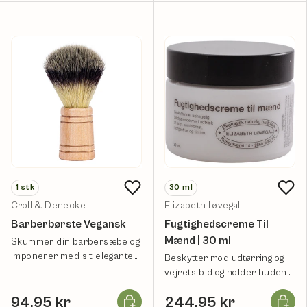
1
stk
30
ml
Croll & Denecke
Elizabeth Løvegal
Barberbørste Vegansk
Fugtighedscreme Til
Mænd | 30 ml
Skummer din barbersæbe og
imponerer med sit elegante
Beskytter mod udtørring og
design.
vejrets bid og holder huden
glat og mat.
Læg i kurv
Læg i k
94,95 kr
244,95 kr