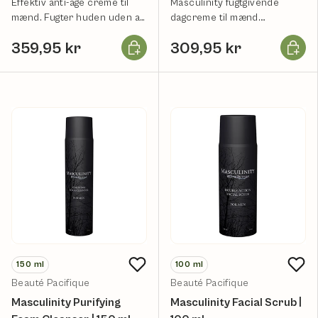
Effektiv anti-age creme til
Masculinity fugtgivende
mænd. Fugter huden uden at
dagcreme til mænd.
fedte.
Gennemfugter huden uden
Læg i kurv
Læg i k
359,95 kr
309,95 kr
at fedte.
150
ml
100
ml
Beauté Pacifique
Beauté Pacifique
Masculinity Purifying
Masculinity Facial Scrub |