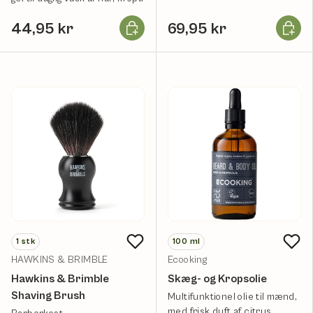
og ansigt.
Læg i kurv
Læg i k
44,95 kr
69,95 kr
1
stk
100
ml
HAWKINS & BRIMBLE
Ecooking
Hawkins & Brimble
Skæg- og Kropsolie
Shaving Brush
Multifunktionel olie til mænd,
med frisk duft af citrus.