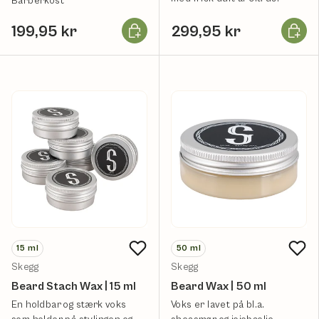
Barberkost
Læg i kurv
Læg i k
199,95 kr
299,95 kr
15
ml
50
ml
Skegg
Skegg
Beard Stach Wax | 15 ml
Beard Wax | 50 ml
En holdbar og stærk voks
Voks er lavet på bl.a.