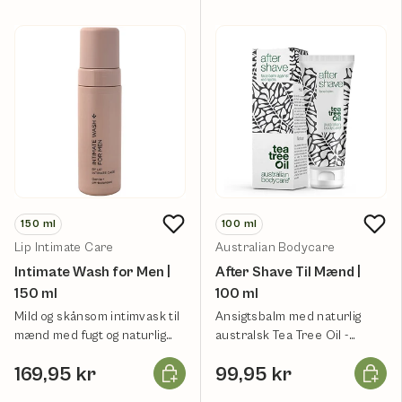
150
ml
100
ml
Lip Intimate Care
Australian Bodycare
Intimate Wash for Men |
After Shave Til Mænd |
150 ml
100 ml
Mild og skånsom intimvask til
Ansigtsbalm med naturlig
mænd med fugt og naturlig
australsk Tea Tree Oil -
duft.
specielt til mænd.
Læg i kurv
Læg i k
169,95 kr
99,95 kr